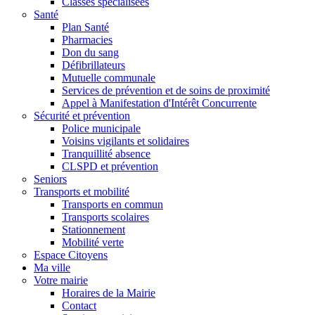
Classes spécialisées
Santé
Plan Santé
Pharmacies
Don du sang
Défibrillateurs
Mutuelle communale
Services de prévention et de soins de proximité
Appel à Manifestation d'Intérêt Concurrente
Sécurité et prévention
Police municipale
Voisins vigilants et solidaires
Tranquillité absence
CLSPD et prévention
Seniors
Transports et mobilité
Transports en commun
Transports scolaires
Stationnement
Mobilité verte
Espace Citoyens
Ma ville
Votre mairie
Horaires de la Mairie
Contact