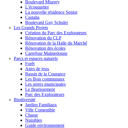
Boulevard Miserey
L'écoquartier
La nouvelle résidence Senior
Castalia
Boulevard Guy Schuler
Les Grands Projets
Création du Parc des Explorateurs
Rénovation du CLP
Rénovation de la Halle du Marché
Rénovation des écoles
Carrefour Malmedonne
Parcs et espaces naturels
Forêt
Aires de jeux
Bassin de la Courance
Les Bois communaux
Les serres municipales
Le fleurissement
Parc des Explorateurs
Biodiversité
Jardins Familiaux
Ville Comestible
Chasse
Nuisibles
Guide environnement