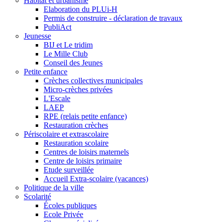
Habitat et urbanisme
Elaboration du PLUi-H
Permis de construire - déclaration de travaux
PubliAct
Jeunesse
BIJ et Le tridim
Le Mille Club
Conseil des Jeunes
Petite enfance
Crèches collectives municipales
Micro-crèches privées
L'Escale
LAEP
RPE (relais petite enfance)
Restauration crèches
Périscolaire et extrascolaire
Restauration scolaire
Centres de loisirs maternels
Centre de loisirs primaire
Etude surveillée
Accueil Extra-scolaire (vacances)
Politique de la ville
Scolarité
Écoles publiques
Ecole Privée