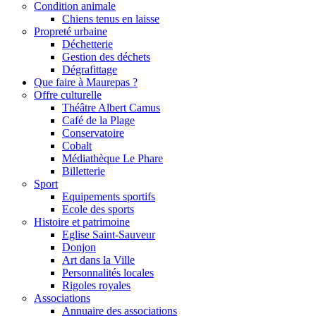
Condition animale
Chiens tenus en laisse
Propreté urbaine
Déchetterie
Gestion des déchets
Dégrafittage
Que faire à Maurepas ?
Offre culturelle
Théâtre Albert Camus
Café de la Plage
Conservatoire
Cobalt
Médiathèque Le Phare
Billetterie
Sport
Equipements sportifs
Ecole des sports
Histoire et patrimoine
Eglise Saint-Sauveur
Donjon
Art dans la Ville
Personnalités locales
Rigoles royales
Associations
Annuaire des associations