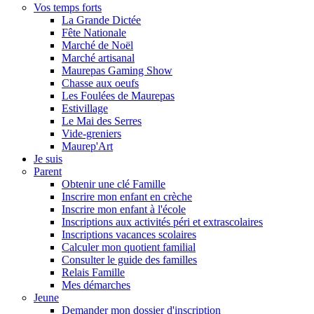
Vos temps forts
La Grande Dictée
Fête Nationale
Marché de Noël
Marché artisanal
Maurepas Gaming Show
Chasse aux oeufs
Les Foulées de Maurepas
Estivillage
Le Mai des Serres
Vide-greniers
Maurep'Art
Je suis
Parent
Obtenir une clé Famille
Inscrire mon enfant en crèche
Inscrire mon enfant à l'école
Inscriptions aux activités péri et extrascolaires
Inscriptions vacances scolaires
Calculer mon quotient familial
Consulter le guide des familles
Relais Famille
Mes démarches
Jeune
Demander mon dossier d'inscription