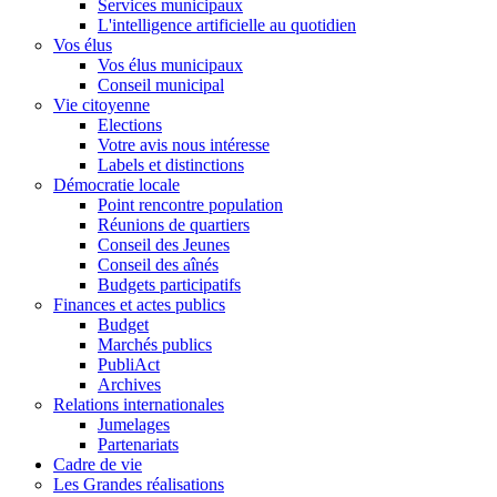
Services municipaux
L'intelligence artificielle au quotidien
Vos élus
Vos élus municipaux
Conseil municipal
Vie citoyenne
Elections
Votre avis nous intéresse
Labels et distinctions
Démocratie locale
Point rencontre population
Réunions de quartiers
Conseil des Jeunes
Conseil des aînés
Budgets participatifs
Finances et actes publics
Budget
Marchés publics
PubliAct
Archives
Relations internationales
Jumelages
Partenariats
Cadre de vie
Les Grandes réalisations