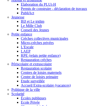
Habitat et urbanisme
Elaboration du PLUi-H
Permis de construire - déclaration de travaux
PubliAct
Jeunesse
BIJ et Le tridim
Le Mille Club
Conseil des Jeunes
Petite enfance
Crèches collectives municipales
Micro-crèches privées
L'Escale
LAEP
RPE (relais petite enfance)
Restauration crèches
Périscolaire et extrascolaire
Restauration scolaire
Centres de loisirs maternels
Centre de loisirs primaire
Etude surveillée
Accueil Extra-scolaire (vacances)
Politique de la ville
Scolarité
Écoles publiques
Ecole Privée