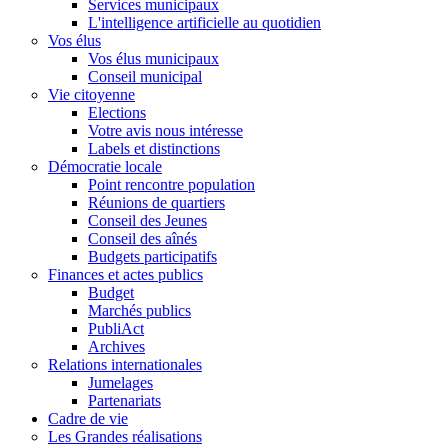
Services municipaux
L'intelligence artificielle au quotidien
Vos élus
Vos élus municipaux
Conseil municipal
Vie citoyenne
Elections
Votre avis nous intéresse
Labels et distinctions
Démocratie locale
Point rencontre population
Réunions de quartiers
Conseil des Jeunes
Conseil des aînés
Budgets participatifs
Finances et actes publics
Budget
Marchés publics
PubliAct
Archives
Relations internationales
Jumelages
Partenariats
Cadre de vie
Les Grandes réalisations