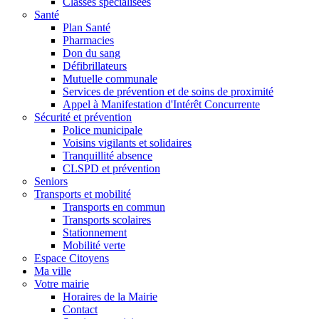
Classes spécialisées
Santé
Plan Santé
Pharmacies
Don du sang
Défibrillateurs
Mutuelle communale
Services de prévention et de soins de proximité
Appel à Manifestation d'Intérêt Concurrente
Sécurité et prévention
Police municipale
Voisins vigilants et solidaires
Tranquillité absence
CLSPD et prévention
Seniors
Transports et mobilité
Transports en commun
Transports scolaires
Stationnement
Mobilité verte
Espace Citoyens
Ma ville
Votre mairie
Horaires de la Mairie
Contact