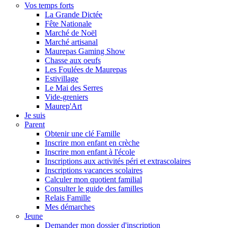
Vos temps forts
La Grande Dictée
Fête Nationale
Marché de Noël
Marché artisanal
Maurepas Gaming Show
Chasse aux oeufs
Les Foulées de Maurepas
Estivillage
Le Mai des Serres
Vide-greniers
Maurep'Art
Je suis
Parent
Obtenir une clé Famille
Inscrire mon enfant en crèche
Inscrire mon enfant à l'école
Inscriptions aux activités péri et extrascolaires
Inscriptions vacances scolaires
Calculer mon quotient familial
Consulter le guide des familles
Relais Famille
Mes démarches
Jeune
Demander mon dossier d'inscription