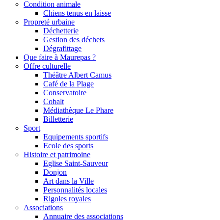
Condition animale
Chiens tenus en laisse
Propreté urbaine
Déchetterie
Gestion des déchets
Dégrafittage
Que faire à Maurepas ?
Offre culturelle
Théâtre Albert Camus
Café de la Plage
Conservatoire
Cobalt
Médiathèque Le Phare
Billetterie
Sport
Equipements sportifs
Ecole des sports
Histoire et patrimoine
Eglise Saint-Sauveur
Donjon
Art dans la Ville
Personnalités locales
Rigoles royales
Associations
Annuaire des associations