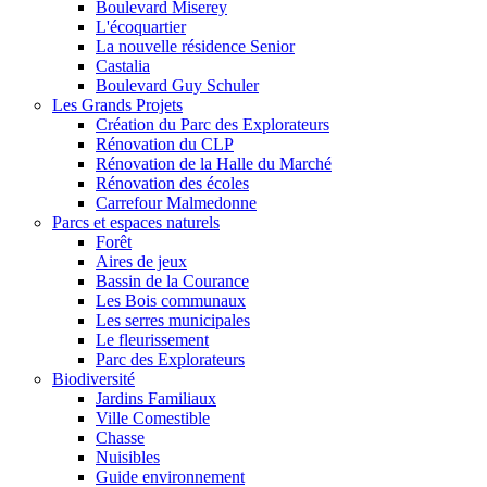
Boulevard Miserey
L'écoquartier
La nouvelle résidence Senior
Castalia
Boulevard Guy Schuler
Les Grands Projets
Création du Parc des Explorateurs
Rénovation du CLP
Rénovation de la Halle du Marché
Rénovation des écoles
Carrefour Malmedonne
Parcs et espaces naturels
Forêt
Aires de jeux
Bassin de la Courance
Les Bois communaux
Les serres municipales
Le fleurissement
Parc des Explorateurs
Biodiversité
Jardins Familiaux
Ville Comestible
Chasse
Nuisibles
Guide environnement