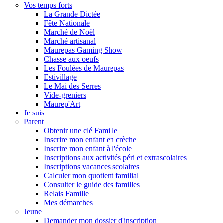
Vos temps forts
La Grande Dictée
Fête Nationale
Marché de Noël
Marché artisanal
Maurepas Gaming Show
Chasse aux oeufs
Les Foulées de Maurepas
Estivillage
Le Mai des Serres
Vide-greniers
Maurep'Art
Je suis
Parent
Obtenir une clé Famille
Inscrire mon enfant en crèche
Inscrire mon enfant à l'école
Inscriptions aux activités péri et extrascolaires
Inscriptions vacances scolaires
Calculer mon quotient familial
Consulter le guide des familles
Relais Famille
Mes démarches
Jeune
Demander mon dossier d'inscription