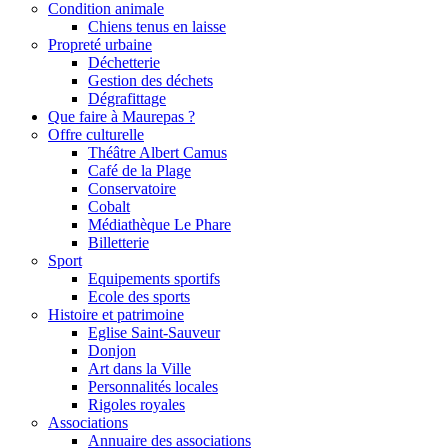
Condition animale
Chiens tenus en laisse
Propreté urbaine
Déchetterie
Gestion des déchets
Dégrafittage
Que faire à Maurepas ?
Offre culturelle
Théâtre Albert Camus
Café de la Plage
Conservatoire
Cobalt
Médiathèque Le Phare
Billetterie
Sport
Equipements sportifs
Ecole des sports
Histoire et patrimoine
Eglise Saint-Sauveur
Donjon
Art dans la Ville
Personnalités locales
Rigoles royales
Associations
Annuaire des associations