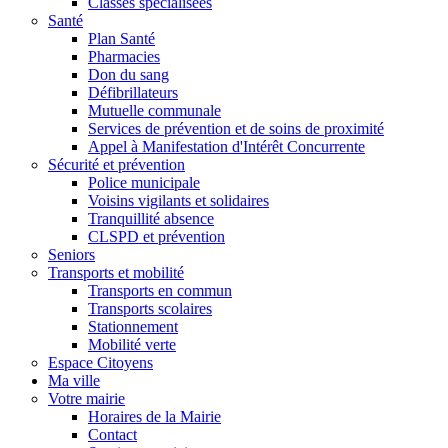
Classes spécialisées
Santé
Plan Santé
Pharmacies
Don du sang
Défibrillateurs
Mutuelle communale
Services de prévention et de soins de proximité
Appel à Manifestation d'Intérêt Concurrente
Sécurité et prévention
Police municipale
Voisins vigilants et solidaires
Tranquillité absence
CLSPD et prévention
Seniors
Transports et mobilité
Transports en commun
Transports scolaires
Stationnement
Mobilité verte
Espace Citoyens
Ma ville
Votre mairie
Horaires de la Mairie
Contact