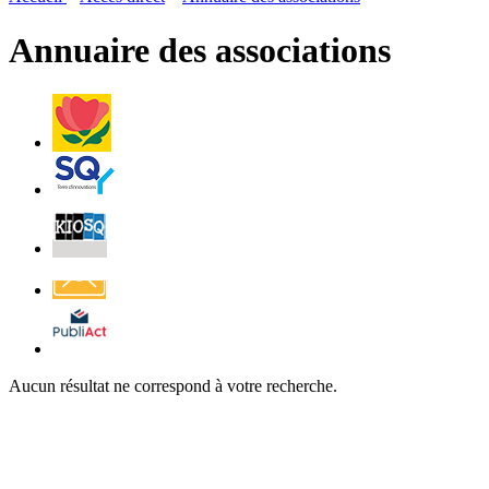
page
flux
rése
RSS
soci
Annuaire des associations
Villes
et
Villages
Fleuris
Saint-
Quentin
Billetterie
Contact
Affichage
légal
Aucun résultat ne correspond à votre recherche.