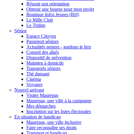
Réussir son orientation
Obtenir une bourse pour mon projet
Boutique Infos Jeunes (BIJ)
Le Mille Club
Le Tridim
Sénior
Espace Citoyen
Passeport séniors
Actualités seniors - gardons le lien
Conseil des aînés
Dispositif de prévention
Maintien à domicile
Transports séniors
Thé dansant
Cinéma
Voyages
Nouvel arrivant
Visiter Maurepas
Maurepas, une ville à la campagne
Mes démarches
Inscription sur les listes électorales
En situation de handicap
Maurepas, une ville inclusive
Faire reconnaître ses droits
Transport et handicap