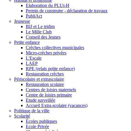
Habitat et urbanisme
Elaboration du PLUi-H
Permis de construire - déclaration de travaux
PubliAct
Jeunesse
BIJ et Le tridim
Le Mille Club
Conseil des Jeunes
Petite enfance
Crèches collectives municipales
Micro-crèches privées
L'Escale
LAEP
RPE (relais petite enfance)
Restauration crèches
Périscolaire et extrascolaire
Restauration scolaire
Centres de loisirs maternels
Centre de loisirs primaire
Etude surveillée
Accueil Extra-scolaire (vacances)
Politique de la ville
Scolarité
Écoles publiques
Ecole Privée