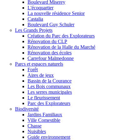
Boulevard Miserey
L'écoquartier
La nouvelle résidence Senior
Castalia
Boulevard Guy Schuler
Les Grands Projets
Création du Parc des Explorateurs
Rénovation du CLP
Rénovation de la Halle du Marché
Rénovation des écoles
Carrefour Malmedonne
Parcs et espaces naturels
Forêt
Aires de jeux
Bassin de la Courance
Les Bois communaux
Les serres municipales
Le fleurissement
Parc des Explorateurs
Biodiversité
Jardins Familiaux
Ville Comestible
Chasse
Nuisibles
Guide environnement