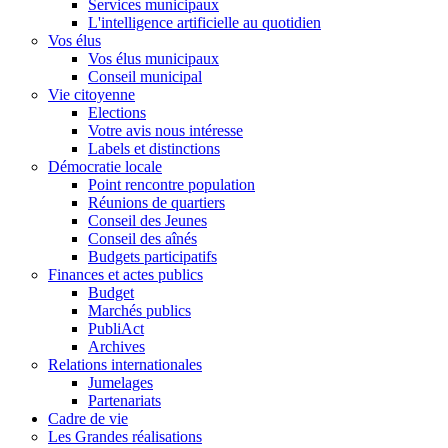
Services municipaux
L'intelligence artificielle au quotidien
Vos élus
Vos élus municipaux
Conseil municipal
Vie citoyenne
Elections
Votre avis nous intéresse
Labels et distinctions
Démocratie locale
Point rencontre population
Réunions de quartiers
Conseil des Jeunes
Conseil des aînés
Budgets participatifs
Finances et actes publics
Budget
Marchés publics
PubliAct
Archives
Relations internationales
Jumelages
Partenariats
Cadre de vie
Les Grandes réalisations