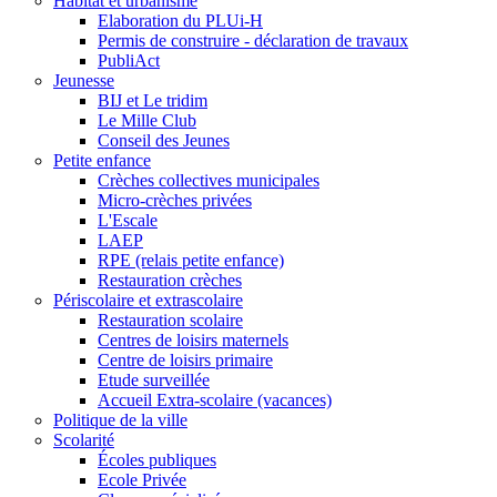
Habitat et urbanisme
Elaboration du PLUi-H
Permis de construire - déclaration de travaux
PubliAct
Jeunesse
BIJ et Le tridim
Le Mille Club
Conseil des Jeunes
Petite enfance
Crèches collectives municipales
Micro-crèches privées
L'Escale
LAEP
RPE (relais petite enfance)
Restauration crèches
Périscolaire et extrascolaire
Restauration scolaire
Centres de loisirs maternels
Centre de loisirs primaire
Etude surveillée
Accueil Extra-scolaire (vacances)
Politique de la ville
Scolarité
Écoles publiques
Ecole Privée