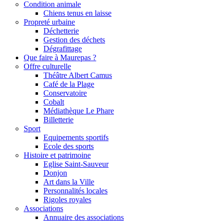
Condition animale
Chiens tenus en laisse
Propreté urbaine
Déchetterie
Gestion des déchets
Dégrafittage
Que faire à Maurepas ?
Offre culturelle
Théâtre Albert Camus
Café de la Plage
Conservatoire
Cobalt
Médiathèque Le Phare
Billetterie
Sport
Equipements sportifs
Ecole des sports
Histoire et patrimoine
Eglise Saint-Sauveur
Donjon
Art dans la Ville
Personnalités locales
Rigoles royales
Associations
Annuaire des associations