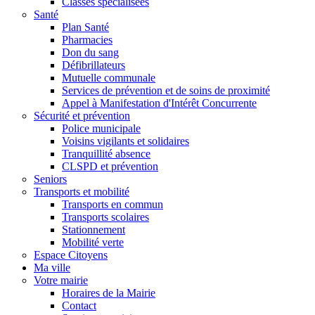
Classes spécialisées
Santé
Plan Santé
Pharmacies
Don du sang
Défibrillateurs
Mutuelle communale
Services de prévention et de soins de proximité
Appel à Manifestation d'Intérêt Concurrente
Sécurité et prévention
Police municipale
Voisins vigilants et solidaires
Tranquillité absence
CLSPD et prévention
Seniors
Transports et mobilité
Transports en commun
Transports scolaires
Stationnement
Mobilité verte
Espace Citoyens
Ma ville
Votre mairie
Horaires de la Mairie
Contact