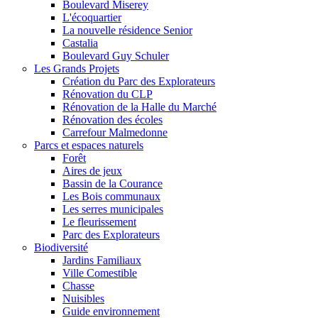
Boulevard Miserey
L'écoquartier
La nouvelle résidence Senior
Castalia
Boulevard Guy Schuler
Les Grands Projets
Création du Parc des Explorateurs
Rénovation du CLP
Rénovation de la Halle du Marché
Rénovation des écoles
Carrefour Malmedonne
Parcs et espaces naturels
Forêt
Aires de jeux
Bassin de la Courance
Les Bois communaux
Les serres municipales
Le fleurissement
Parc des Explorateurs
Biodiversité
Jardins Familiaux
Ville Comestible
Chasse
Nuisibles
Guide environnement