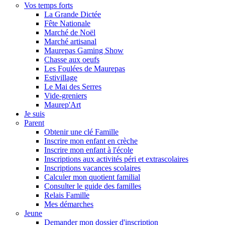
Vos temps forts
La Grande Dictée
Fête Nationale
Marché de Noël
Marché artisanal
Maurepas Gaming Show
Chasse aux oeufs
Les Foulées de Maurepas
Estivillage
Le Mai des Serres
Vide-greniers
Maurep'Art
Je suis
Parent
Obtenir une clé Famille
Inscrire mon enfant en crèche
Inscrire mon enfant à l'école
Inscriptions aux activités péri et extrascolaires
Inscriptions vacances scolaires
Calculer mon quotient familial
Consulter le guide des familles
Relais Famille
Mes démarches
Jeune
Demander mon dossier d'inscription