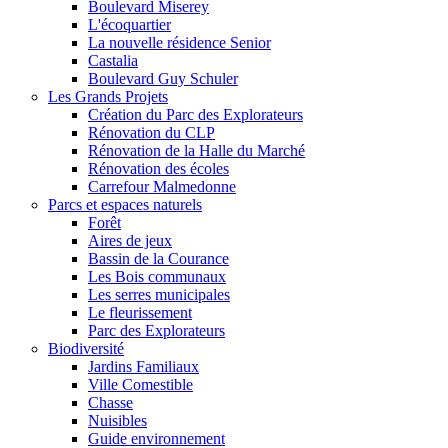
Boulevard Miserey
L'écoquartier
La nouvelle résidence Senior
Castalia
Boulevard Guy Schuler
Les Grands Projets
Création du Parc des Explorateurs
Rénovation du CLP
Rénovation de la Halle du Marché
Rénovation des écoles
Carrefour Malmedonne
Parcs et espaces naturels
Forêt
Aires de jeux
Bassin de la Courance
Les Bois communaux
Les serres municipales
Le fleurissement
Parc des Explorateurs
Biodiversité
Jardins Familiaux
Ville Comestible
Chasse
Nuisibles
Guide environnement