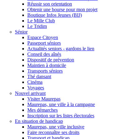
Réussir son orientation
Obtenir une bourse pour mon projet
Boutique Infos Jeunes (BIJ)
Le Mille Club
Le Tridim
Sénior
Espace Citoyen
Passeport séniors
Actualités seniors - gardons le lien
Conseil des aînés
Dispositif de prévention
Maintien à domicile
Transports séniors
Thé dansant
Cinéma
Voyages
Nouvel arrivant
Visiter Maurepas
Maurepas, une ville à la campagne
Mes démarches
Inscription sur les listes électorales
En situation de handicap
Maurepas, une ville inclusive
Faire reconnaître ses droits
Transport et handicap