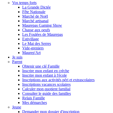
Vos temps forts
La Grande Dictée
Fête Nationale
Marché de Noël
Marché artisanal
Maurepas Gaming Show
Chasse aux oeufs
Les Foulées de Maurepas
Estivillage
Le Mai des Serres
Vide-greniers
Maurep'Art
Je suis
Parent
Obtenir une clé Famille
Inscrire mon enfant en crèche
Inscrire mon enfant à l'école
Inscriptions aux activités péri et extrascolaires
Inscriptions vacances scolaires
Calculer mon quotient familial
Consulter le guide des familles
Relais Famille
Mes démarches
Jeune
Demander mon dossier d'inscription