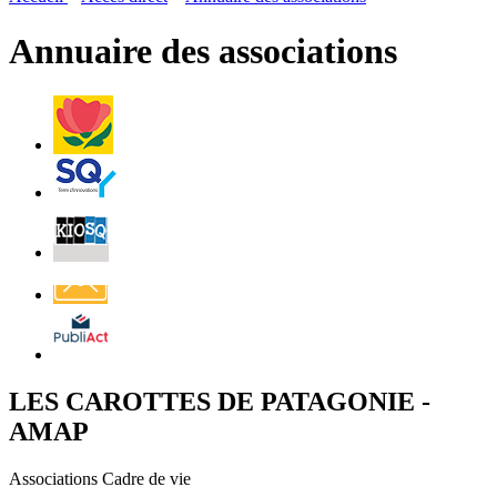
page
flux
rése
RSS
soci
Annuaire des associations
Villes
et
Villages
Fleuris
Saint-
Quentin
Billetterie
Contact
Affichage
légal
LES CAROTTES DE PATAGONIE -
AMAP
Associations Cadre de vie