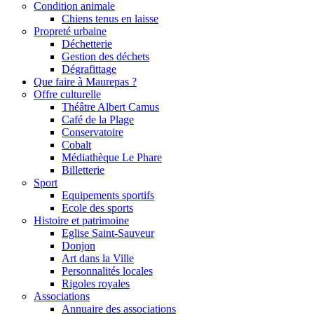
Condition animale
Chiens tenus en laisse
Propreté urbaine
Déchetterie
Gestion des déchets
Dégrafittage
Que faire à Maurepas ?
Offre culturelle
Théâtre Albert Camus
Café de la Plage
Conservatoire
Cobalt
Médiathèque Le Phare
Billetterie
Sport
Equipements sportifs
Ecole des sports
Histoire et patrimoine
Eglise Saint-Sauveur
Donjon
Art dans la Ville
Personnalités locales
Rigoles royales
Associations
Annuaire des associations