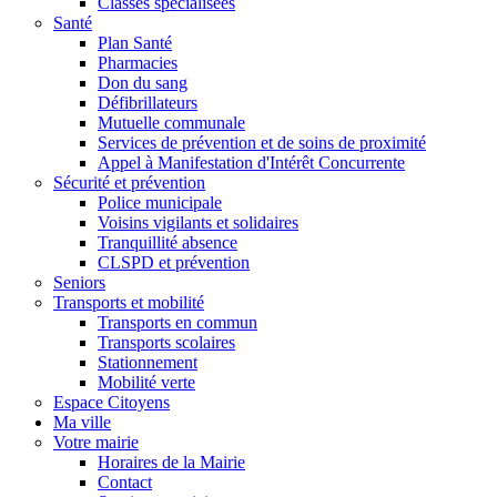
Classes spécialisées
Santé
Plan Santé
Pharmacies
Don du sang
Défibrillateurs
Mutuelle communale
Services de prévention et de soins de proximité
Appel à Manifestation d'Intérêt Concurrente
Sécurité et prévention
Police municipale
Voisins vigilants et solidaires
Tranquillité absence
CLSPD et prévention
Seniors
Transports et mobilité
Transports en commun
Transports scolaires
Stationnement
Mobilité verte
Espace Citoyens
Ma ville
Votre mairie
Horaires de la Mairie
Contact