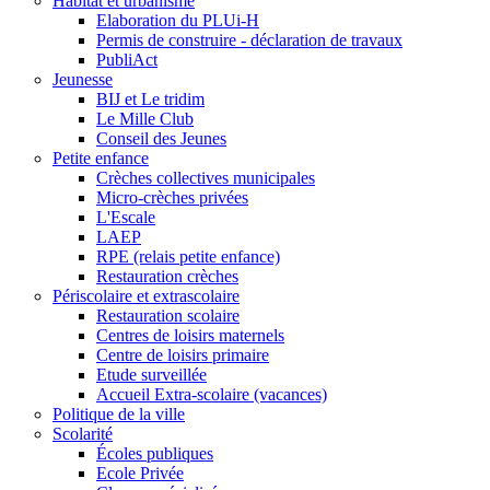
Habitat et urbanisme
Elaboration du PLUi-H
Permis de construire - déclaration de travaux
PubliAct
Jeunesse
BIJ et Le tridim
Le Mille Club
Conseil des Jeunes
Petite enfance
Crèches collectives municipales
Micro-crèches privées
L'Escale
LAEP
RPE (relais petite enfance)
Restauration crèches
Périscolaire et extrascolaire
Restauration scolaire
Centres de loisirs maternels
Centre de loisirs primaire
Etude surveillée
Accueil Extra-scolaire (vacances)
Politique de la ville
Scolarité
Écoles publiques
Ecole Privée