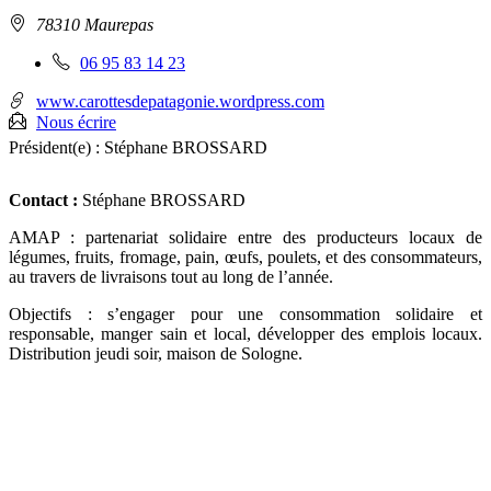
Adresse
78310 Maurepas
:
Téléphone
06 95 83 14 23
fixe
:
www.carottesdepatagonie.wordpress.com
Nous écrire
Président(e) :
Stéphane BROSSARD
Contact :
Stéphane BROSSARD
AMAP : partenariat solidaire entre des producteurs locaux de
légumes, fruits, fromage, pain, œufs, poulets, et des consommateurs,
au travers de livraisons tout au long de l’année.
Objectifs : s’engager pour une consommation solidaire et
responsable, manger sain et local, développer des emplois locaux.
Distribution jeudi soir, maison de Sologne.