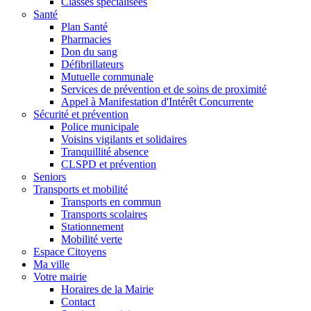
Classes spécialisées
Santé
Plan Santé
Pharmacies
Don du sang
Défibrillateurs
Mutuelle communale
Services de prévention et de soins de proximité
Appel à Manifestation d'Intérêt Concurrente
Sécurité et prévention
Police municipale
Voisins vigilants et solidaires
Tranquillité absence
CLSPD et prévention
Seniors
Transports et mobilité
Transports en commun
Transports scolaires
Stationnement
Mobilité verte
Espace Citoyens
Ma ville
Votre mairie
Horaires de la Mairie
Contact