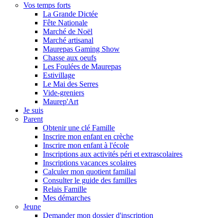
Vos temps forts
La Grande Dictée
Fête Nationale
Marché de Noël
Marché artisanal
Maurepas Gaming Show
Chasse aux oeufs
Les Foulées de Maurepas
Estivillage
Le Mai des Serres
Vide-greniers
Maurep'Art
Je suis
Parent
Obtenir une clé Famille
Inscrire mon enfant en crèche
Inscrire mon enfant à l'école
Inscriptions aux activités péri et extrascolaires
Inscriptions vacances scolaires
Calculer mon quotient familial
Consulter le guide des familles
Relais Famille
Mes démarches
Jeune
Demander mon dossier d'inscription