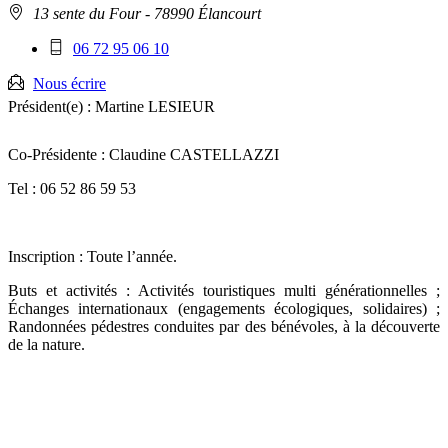
Adresse
13 sente du Four
- 78990 Élancourt
:
Téléphone
06 72 95 06 10
mobile
:
Nous écrire
Président(e) :
Martine LESIEUR
Co-Présidente : Claudine CASTELLAZZI
Tel : 06 52 86 59 53
Inscription : Toute l’année.
Buts et activités : Activités touristiques multi générationnelles ;
Échanges internationaux (engagements écologiques, solidaires) ;
Randonnées pédestres conduites par des bénévoles, à la découverte
de la nature.