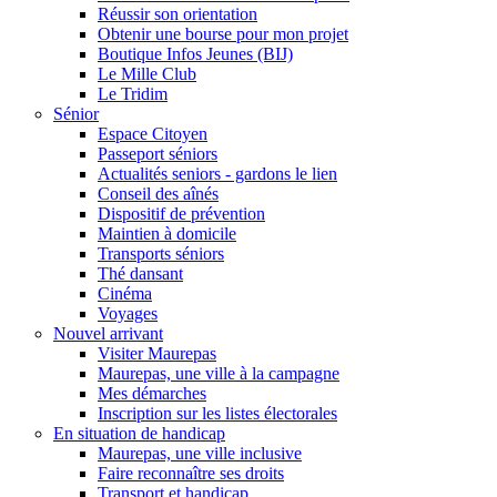
Réussir son orientation
Obtenir une bourse pour mon projet
Boutique Infos Jeunes (BIJ)
Le Mille Club
Le Tridim
Sénior
Espace Citoyen
Passeport séniors
Actualités seniors - gardons le lien
Conseil des aînés
Dispositif de prévention
Maintien à domicile
Transports séniors
Thé dansant
Cinéma
Voyages
Nouvel arrivant
Visiter Maurepas
Maurepas, une ville à la campagne
Mes démarches
Inscription sur les listes électorales
En situation de handicap
Maurepas, une ville inclusive
Faire reconnaître ses droits
Transport et handicap