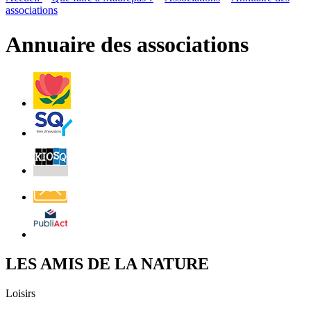
page
flux
associations
rése
RSS
soci
Annuaire des associations
Villes
et
Villages
Fleuris
Saint-
Quentin
Billetterie
Contact
Affichage
légal
LES AMIS DE LA NATURE
Loisirs