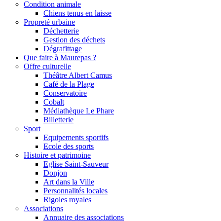
Condition animale
Chiens tenus en laisse
Propreté urbaine
Déchetterie
Gestion des déchets
Dégrafittage
Que faire à Maurepas ?
Offre culturelle
Théâtre Albert Camus
Café de la Plage
Conservatoire
Cobalt
Médiathèque Le Phare
Billetterie
Sport
Equipements sportifs
Ecole des sports
Histoire et patrimoine
Eglise Saint-Sauveur
Donjon
Art dans la Ville
Personnalités locales
Rigoles royales
Associations
Annuaire des associations