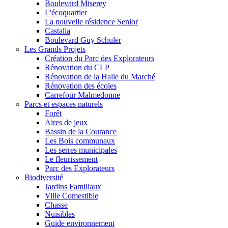
Boulevard Miserey
L'écoquartier
La nouvelle résidence Senior
Castalia
Boulevard Guy Schuler
Les Grands Projets
Création du Parc des Explorateurs
Rénovation du CLP
Rénovation de la Halle du Marché
Rénovation des écoles
Carrefour Malmedonne
Parcs et espaces naturels
Forêt
Aires de jeux
Bassin de la Courance
Les Bois communaux
Les serres municipales
Le fleurissement
Parc des Explorateurs
Biodiversité
Jardins Familiaux
Ville Comestible
Chasse
Nuisibles
Guide environnement