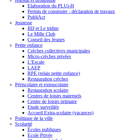
Habitat et urbanisme
Elaboration du PLUi-H
Permis de construire - déclaration de travaux
PubliAct
Jeunesse
BIJ et Le tridim
Le Mille Club
Conseil des Jeunes
Petite enfance
Crèches collectives municipales
Micro-crèches privées
L'Escale
LAEP
RPE (relais petite enfance)
Restauration crèches
Périscolaire et extrascolaire
Restauration scolaire
Centres de loisirs maternels
Centre de loisirs primaire
Etude surveillée
Accueil Extra-scolaire (vacances)
Politique de la ville
Scolarité
Écoles publiques
Ecole Privée