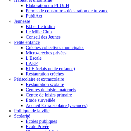
Habitat et urbanisme
Elaboration du PLUi-H
Permis de construire - déclaration de travaux
PubliAct
Jeunesse
BIJ et Le tridim
Le Mille Club
Conseil des Jeunes
Petite enfance
Crèches collectives municipales
Micro-crèches privées
L'Escale
LAEP
RPE (relais petite enfance)
Restauration crèches
Périscolaire et extrascolaire
Restauration scolaire
Centres de loisirs maternels
Centre de loisirs primaire
Etude surveillée
Accueil Extra-scolaire (vacances)
Politique de la ville
Scolarité
Écoles publiques
Ecole Privée