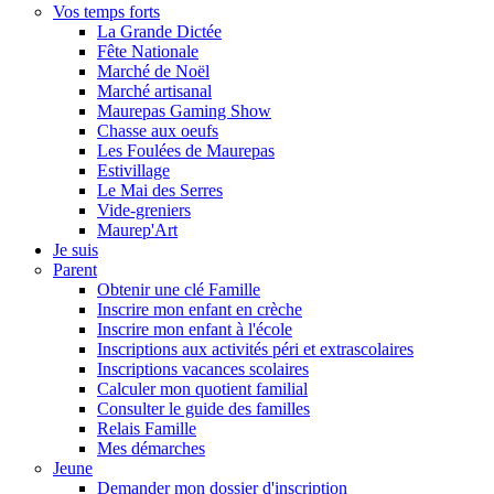
Vos temps forts
La Grande Dictée
Fête Nationale
Marché de Noël
Marché artisanal
Maurepas Gaming Show
Chasse aux oeufs
Les Foulées de Maurepas
Estivillage
Le Mai des Serres
Vide-greniers
Maurep'Art
Je suis
Parent
Obtenir une clé Famille
Inscrire mon enfant en crèche
Inscrire mon enfant à l'école
Inscriptions aux activités péri et extrascolaires
Inscriptions vacances scolaires
Calculer mon quotient familial
Consulter le guide des familles
Relais Famille
Mes démarches
Jeune
Demander mon dossier d'inscription