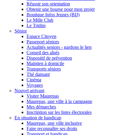
Réussir son orientation
Obtenir une bourse pour mon projet
Boutique Infos Jeunes (BIJ)
Le Mille Club
Le Tridim
Sénior
Espace Citoyen
Passeport séniors
Actualités seniors - gardons le lien
Conseil des aînés
Dispositif de prévention
Maintien à domicile
Transports séniors
Thé dansant
Cinéma
Voyages
Nouvel arrivant
Visiter Maurepas
Maurepas, une ville à la campagne
Mes démarches
Inscription sur les listes électorales
En situation de handicap
Maurepas, une ville inclusive
Faire reconnaître ses droits
Transport et handicap