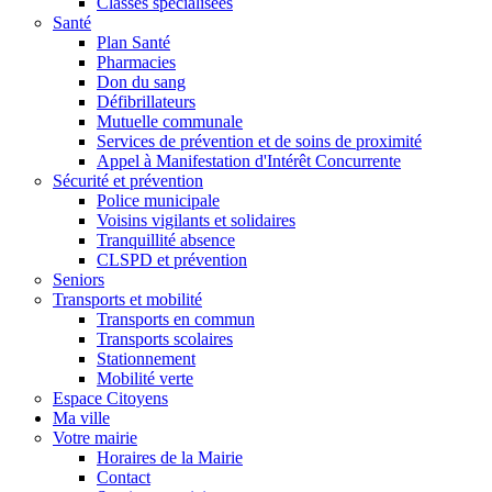
Classes spécialisées
Santé
Plan Santé
Pharmacies
Don du sang
Défibrillateurs
Mutuelle communale
Services de prévention et de soins de proximité
Appel à Manifestation d'Intérêt Concurrente
Sécurité et prévention
Police municipale
Voisins vigilants et solidaires
Tranquillité absence
CLSPD et prévention
Seniors
Transports et mobilité
Transports en commun
Transports scolaires
Stationnement
Mobilité verte
Espace Citoyens
Ma ville
Votre mairie
Horaires de la Mairie
Contact