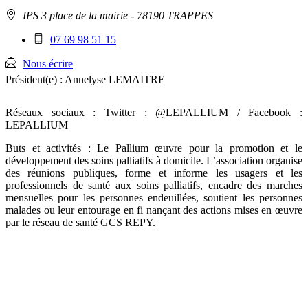
Adresse
IPS 3 place de la mairie
- 78190 TRAPPES
:
Téléphone
07 69 98 51 15
mobile
:
Nous écrire
Président(e) :
Annelyse LEMAITRE
Réseaux sociaux : Twitter : @LEPALLIUM / Facebook :
LEPALLIUM
Buts et activités : Le Pallium œuvre pour la promotion et le
développement des soins palliatifs à domicile. L’association organise
des réunions publiques, forme et informe les usagers et les
professionnels de santé aux soins palliatifs, encadre des marches
mensuelles pour les personnes endeuillées, soutient les personnes
malades ou leur entourage en fi nançant des actions mises en œuvre
par le réseau de santé GCS REPY.