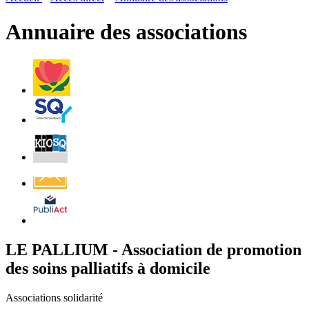
page
flux
rése
RSS
soci
Annuaire des associations
Villes
et
Villages
Fleuris
Saint-
Quentin
Billetterie
Contact
Affichage
légal
LE PALLIUM - Association de promotion
des soins palliatifs à domicile
Associations solidarité