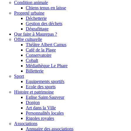
Condition animale
Chiens tenus en laisse
Propreté urbaine
Déchetterie
Gestion des déchets
Dégrafittage
Que faire à Maurepas ?
Offre culturelle
Théâtre Albert Camus
Café de la Plage
Conservatoire
Cobalt
Médiathèque Le Phare
Billetterie
Sport
Equipements sportifs
Ecole des sports
Histoire et patrimoine
Eglise Saint-Sauveur
Donjon
Art dans la Ville
Personnalités locales
Rigoles royales
Associations
Annuaire des associations