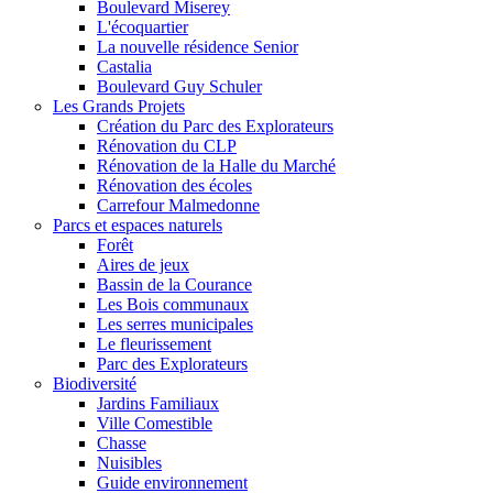
Boulevard Miserey
L'écoquartier
La nouvelle résidence Senior
Castalia
Boulevard Guy Schuler
Les Grands Projets
Création du Parc des Explorateurs
Rénovation du CLP
Rénovation de la Halle du Marché
Rénovation des écoles
Carrefour Malmedonne
Parcs et espaces naturels
Forêt
Aires de jeux
Bassin de la Courance
Les Bois communaux
Les serres municipales
Le fleurissement
Parc des Explorateurs
Biodiversité
Jardins Familiaux
Ville Comestible
Chasse
Nuisibles
Guide environnement