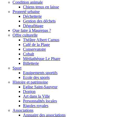
Condition animale
Chiens tenus en laisse
Propreté urbaine
Déchetterie
Gestion des déchets
Dégrafittage
Que faire à Maurepas ?
Offre culturelle
Théâtre Albert Camus
Café de la Plage
Conservatoire
Cobalt
Médiathèque Le Phare
Billetterie
Sport
Equipements sportifs
Ecole des sports
Histoire et patrimoine
Eglise Saint-Sauveur
Donjon
Art dans la Ville
Personnalités locales
Rigoles royales
Associations
Annuaire des associations