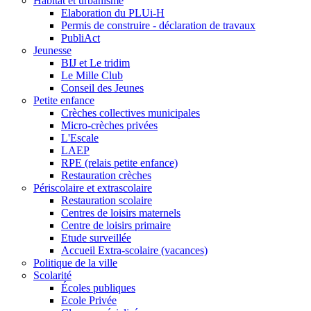
Habitat et urbanisme
Elaboration du PLUi-H
Permis de construire - déclaration de travaux
PubliAct
Jeunesse
BIJ et Le tridim
Le Mille Club
Conseil des Jeunes
Petite enfance
Crèches collectives municipales
Micro-crèches privées
L'Escale
LAEP
RPE (relais petite enfance)
Restauration crèches
Périscolaire et extrascolaire
Restauration scolaire
Centres de loisirs maternels
Centre de loisirs primaire
Etude surveillée
Accueil Extra-scolaire (vacances)
Politique de la ville
Scolarité
Écoles publiques
Ecole Privée