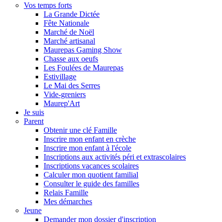
Vos temps forts
La Grande Dictée
Fête Nationale
Marché de Noël
Marché artisanal
Maurepas Gaming Show
Chasse aux oeufs
Les Foulées de Maurepas
Estivillage
Le Mai des Serres
Vide-greniers
Maurep'Art
Je suis
Parent
Obtenir une clé Famille
Inscrire mon enfant en crèche
Inscrire mon enfant à l'école
Inscriptions aux activités péri et extrascolaires
Inscriptions vacances scolaires
Calculer mon quotient familial
Consulter le guide des familles
Relais Famille
Mes démarches
Jeune
Demander mon dossier d'inscription