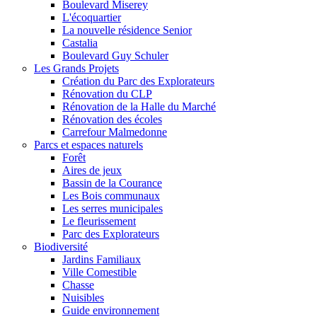
Boulevard Miserey
L'écoquartier
La nouvelle résidence Senior
Castalia
Boulevard Guy Schuler
Les Grands Projets
Création du Parc des Explorateurs
Rénovation du CLP
Rénovation de la Halle du Marché
Rénovation des écoles
Carrefour Malmedonne
Parcs et espaces naturels
Forêt
Aires de jeux
Bassin de la Courance
Les Bois communaux
Les serres municipales
Le fleurissement
Parc des Explorateurs
Biodiversité
Jardins Familiaux
Ville Comestible
Chasse
Nuisibles
Guide environnement