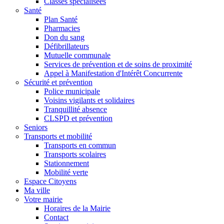
Classes spécialisées
Santé
Plan Santé
Pharmacies
Don du sang
Défibrillateurs
Mutuelle communale
Services de prévention et de soins de proximité
Appel à Manifestation d'Intérêt Concurrente
Sécurité et prévention
Police municipale
Voisins vigilants et solidaires
Tranquillité absence
CLSPD et prévention
Seniors
Transports et mobilité
Transports en commun
Transports scolaires
Stationnement
Mobilité verte
Espace Citoyens
Ma ville
Votre mairie
Horaires de la Mairie
Contact