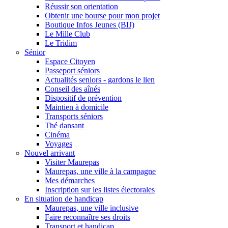
Réussir son orientation
Obtenir une bourse pour mon projet
Boutique Infos Jeunes (BIJ)
Le Mille Club
Le Tridim
Sénior
Espace Citoyen
Passeport séniors
Actualités seniors - gardons le lien
Conseil des aînés
Dispositif de prévention
Maintien à domicile
Transports séniors
Thé dansant
Cinéma
Voyages
Nouvel arrivant
Visiter Maurepas
Maurepas, une ville à la campagne
Mes démarches
Inscription sur les listes électorales
En situation de handicap
Maurepas, une ville inclusive
Faire reconnaître ses droits
Transport et handicap