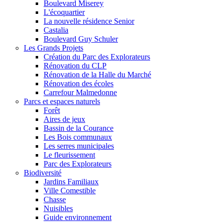
Boulevard Miserey
L'écoquartier
La nouvelle résidence Senior
Castalia
Boulevard Guy Schuler
Les Grands Projets
Création du Parc des Explorateurs
Rénovation du CLP
Rénovation de la Halle du Marché
Rénovation des écoles
Carrefour Malmedonne
Parcs et espaces naturels
Forêt
Aires de jeux
Bassin de la Courance
Les Bois communaux
Les serres municipales
Le fleurissement
Parc des Explorateurs
Biodiversité
Jardins Familiaux
Ville Comestible
Chasse
Nuisibles
Guide environnement