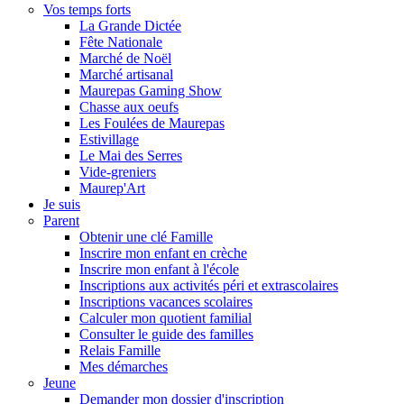
Vos temps forts
La Grande Dictée
Fête Nationale
Marché de Noël
Marché artisanal
Maurepas Gaming Show
Chasse aux oeufs
Les Foulées de Maurepas
Estivillage
Le Mai des Serres
Vide-greniers
Maurep'Art
Je suis
Parent
Obtenir une clé Famille
Inscrire mon enfant en crèche
Inscrire mon enfant à l'école
Inscriptions aux activités péri et extrascolaires
Inscriptions vacances scolaires
Calculer mon quotient familial
Consulter le guide des familles
Relais Famille
Mes démarches
Jeune
Demander mon dossier d'inscription