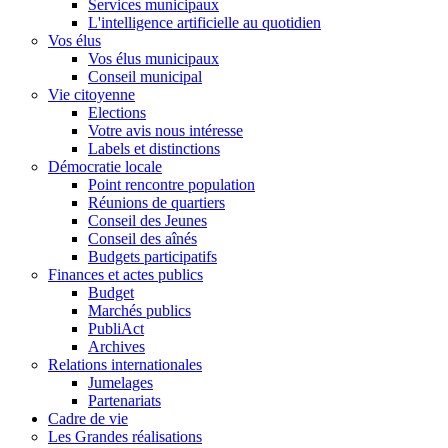
Services municipaux
L'intelligence artificielle au quotidien
Vos élus
Vos élus municipaux
Conseil municipal
Vie citoyenne
Elections
Votre avis nous intéresse
Labels et distinctions
Démocratie locale
Point rencontre population
Réunions de quartiers
Conseil des Jeunes
Conseil des aînés
Budgets participatifs
Finances et actes publics
Budget
Marchés publics
PubliAct
Archives
Relations internationales
Jumelages
Partenariats
Cadre de vie
Les Grandes réalisations