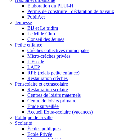
Habitat et urbanisme
Elaboration du PLUi-H
Permis de construire - déclaration de travaux
PubliAct
Jeunesse
BIJ et Le tridim
Le Mille Club
Conseil des Jeunes
Petite enfance
Crèches collectives municipales
Micro-crèches privées
L'Escale
LAEP
RPE (relais petite enfance)
Restauration crèches
Périscolaire et extrascolaire
Restauration scolaire
Centres de loisirs maternels
Centre de loisirs primaire
Etude surveillée
Accueil Extra-scolaire (vacances)
Politique de la ville
Scolarité
Écoles publiques
Ecole Privée