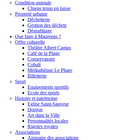
Condition animale
Chiens tenus en laisse
Propreté urbaine
Déchetterie
Gestion des déchets
Dégrafittage
Que faire à Maurepas ?
Offre culturelle
Théâtre Albert Camus
Café de la Plage
Conservatoire
Cobalt
Médiathèque Le Phare
Billetterie
Sport
Equipements sportifs
Ecole des sports
Histoire et patrimoine
Eglise Saint-Sauveur
Donjon
Art dans la Ville
Personnalités locales
Rigoles royales
Associations
Annuaire des associations