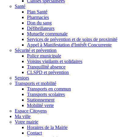
Classes spécialisées
Santé
Plan Santé
Pharmacies
Don du sang
Défibrillateurs
Mutuelle communale
Services de prévention et de soins de proximité
Appel à Manifestation d'Intérêt Concurrente
Sécurité et prévention
Police municipale
Voisins vigilants et solidaires
Tranquillité absence
CLSPD et prévention
Seniors
Transports et mobilité
Transports en commun
Transports scolaires
Stationnement
Mobilité verte
Espace Citoyens
Ma ville
Votre mairie
Horaires de la Mairie
Contact