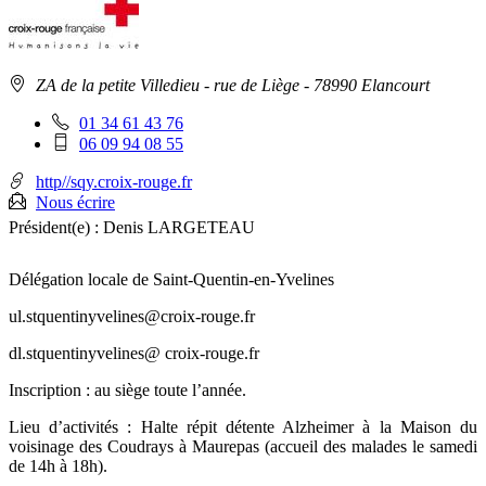
Adresse
ZA de la petite Villedieu - rue de Liège
- 78990 Elancourt
:
Téléphone
01 34 61 43 76
fixe
Téléphone
06 09 94 08 55
:
mobile
:
http//sqy.croix-rouge.fr
Nous écrire
Président(e) :
Denis LARGETEAU
Délégation locale de Saint-Quentin-en-Yvelines
ul.stquentinyvelines@croix-rouge.fr
dl.stquentinyvelines@ croix-rouge.fr
Inscription : au siège toute l’année.
Lieu d’activités : Halte répit détente Alzheimer à la Maison du
voisinage des Coudrays à Maurepas (accueil des malades le samedi
de 14h à 18h).