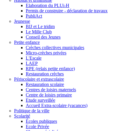
Habitat et urbanisme
Elaboration du PLUi-H
Permis de construire - déclaration de travaux
PubliAct
Jeunesse
BIJ et Le tridim
Le Mille Club
Conseil des Jeunes
Petite enfance
Crèches collectives municipales
Micro-crèches privées
L'Escale
LAEP
RPE (relais petite enfance)
Restauration crèches
Périscolaire et extrascolaire
Restauration scolaire
Centres de loisirs maternels
Centre de loisirs primaire
Etude surveillée
Accueil Extra-scolaire (vacances)
Politique de la ville
Scolarité
Écoles publiques
Ecole Privée