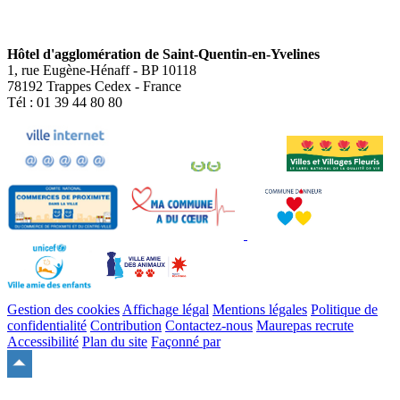
Hôtel d'agglomération de Saint-Quentin-en-Yvelines
1, rue Eugène-Hénaff - BP 10118
78192 Trappes Cedex - France
Tél : 01 39 44 80 80
Gestion des cookies
Affichage légal
Mentions légales
Politique de
confidentialité
Contribution
Contactez-nous
Maurepas recrute
Accessibilité
Plan du site
Façonné par
Remonter
en
haut