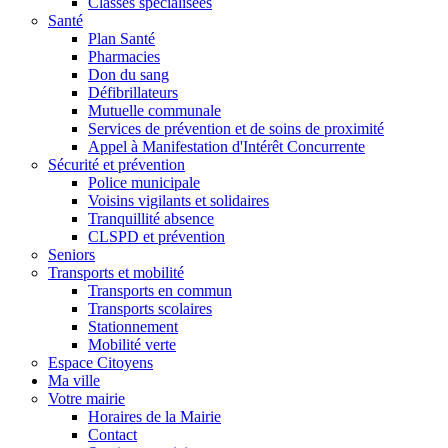
Classes spécialisées
Santé
Plan Santé
Pharmacies
Don du sang
Défibrillateurs
Mutuelle communale
Services de prévention et de soins de proximité
Appel à Manifestation d'Intérêt Concurrente
Sécurité et prévention
Police municipale
Voisins vigilants et solidaires
Tranquillité absence
CLSPD et prévention
Seniors
Transports et mobilité
Transports en commun
Transports scolaires
Stationnement
Mobilité verte
Espace Citoyens
Ma ville
Votre mairie
Horaires de la Mairie
Contact