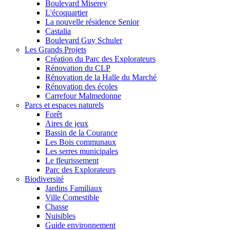
Boulevard Miserey
L'écoquartier
La nouvelle résidence Senior
Castalia
Boulevard Guy Schuler
Les Grands Projets
Création du Parc des Explorateurs
Rénovation du CLP
Rénovation de la Halle du Marché
Rénovation des écoles
Carrefour Malmedonne
Parcs et espaces naturels
Forêt
Aires de jeux
Bassin de la Courance
Les Bois communaux
Les serres municipales
Le fleurissement
Parc des Explorateurs
Biodiversité
Jardins Familiaux
Ville Comestible
Chasse
Nuisibles
Guide environnement