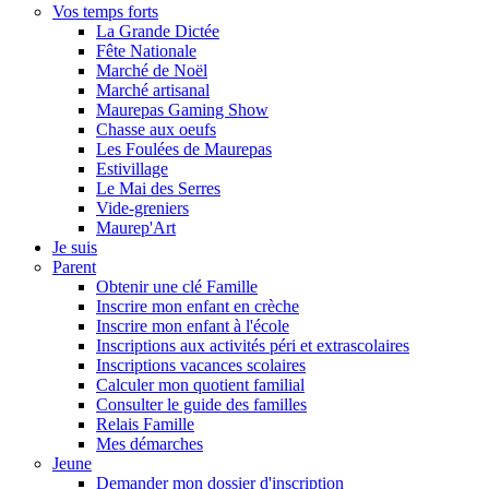
Vos temps forts
La Grande Dictée
Fête Nationale
Marché de Noël
Marché artisanal
Maurepas Gaming Show
Chasse aux oeufs
Les Foulées de Maurepas
Estivillage
Le Mai des Serres
Vide-greniers
Maurep'Art
Je suis
Parent
Obtenir une clé Famille
Inscrire mon enfant en crèche
Inscrire mon enfant à l'école
Inscriptions aux activités péri et extrascolaires
Inscriptions vacances scolaires
Calculer mon quotient familial
Consulter le guide des familles
Relais Famille
Mes démarches
Jeune
Demander mon dossier d'inscription