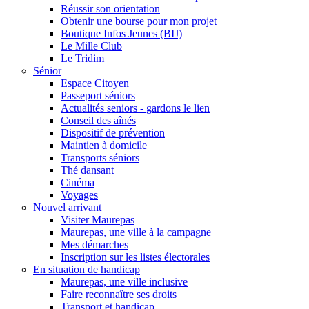
Réussir son orientation
Obtenir une bourse pour mon projet
Boutique Infos Jeunes (BIJ)
Le Mille Club
Le Tridim
Sénior
Espace Citoyen
Passeport séniors
Actualités seniors - gardons le lien
Conseil des aînés
Dispositif de prévention
Maintien à domicile
Transports séniors
Thé dansant
Cinéma
Voyages
Nouvel arrivant
Visiter Maurepas
Maurepas, une ville à la campagne
Mes démarches
Inscription sur les listes électorales
En situation de handicap
Maurepas, une ville inclusive
Faire reconnaître ses droits
Transport et handicap