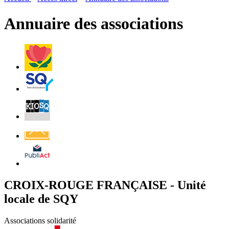
page
flux
rése
RSS
soci
Annuaire des associations
Villes
et
Villages
Fleuris
Saint-
Quentin
Billetterie
Contact
Affichage
légal
CROIX-ROUGE FRANÇAISE - Unité
locale de SQY
Associations solidarité