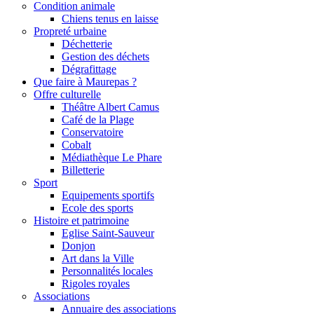
Condition animale
Chiens tenus en laisse
Propreté urbaine
Déchetterie
Gestion des déchets
Dégrafittage
Que faire à Maurepas ?
Offre culturelle
Théâtre Albert Camus
Café de la Plage
Conservatoire
Cobalt
Médiathèque Le Phare
Billetterie
Sport
Equipements sportifs
Ecole des sports
Histoire et patrimoine
Eglise Saint-Sauveur
Donjon
Art dans la Ville
Personnalités locales
Rigoles royales
Associations
Annuaire des associations