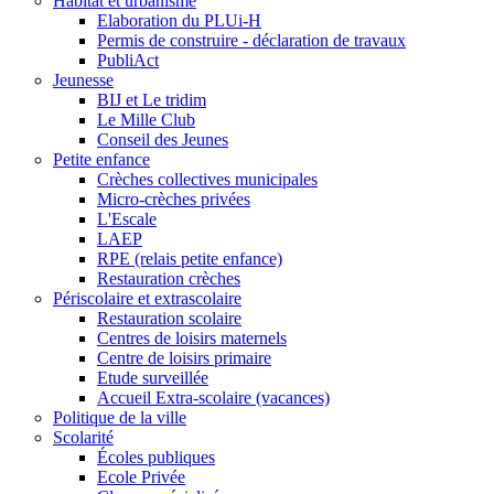
Habitat et urbanisme
Elaboration du PLUi-H
Permis de construire - déclaration de travaux
PubliAct
Jeunesse
BIJ et Le tridim
Le Mille Club
Conseil des Jeunes
Petite enfance
Crèches collectives municipales
Micro-crèches privées
L'Escale
LAEP
RPE (relais petite enfance)
Restauration crèches
Périscolaire et extrascolaire
Restauration scolaire
Centres de loisirs maternels
Centre de loisirs primaire
Etude surveillée
Accueil Extra-scolaire (vacances)
Politique de la ville
Scolarité
Écoles publiques
Ecole Privée