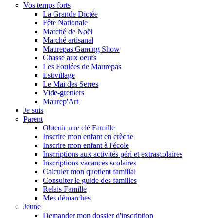
Vos temps forts
La Grande Dictée
Fête Nationale
Marché de Noël
Marché artisanal
Maurepas Gaming Show
Chasse aux oeufs
Les Foulées de Maurepas
Estivillage
Le Mai des Serres
Vide-greniers
Maurep'Art
Je suis
Parent
Obtenir une clé Famille
Inscrire mon enfant en crèche
Inscrire mon enfant à l'école
Inscriptions aux activités péri et extrascolaires
Inscriptions vacances scolaires
Calculer mon quotient familial
Consulter le guide des familles
Relais Famille
Mes démarches
Jeune
Demander mon dossier d'inscription