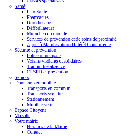
Classes spécialisées
Santé
Plan Santé
Pharmacies
Don du sang
Défibrillateurs
Mutuelle communale
Services de prévention et de soins de proximité
Appel à Manifestation d'Intérêt Concurrente
Sécurité et prévention
Police municipale
Voisins vigilants et solidaires
Tranquillité absence
CLSPD et prévention
Seniors
Transports et mobilité
Transports en commun
Transports scolaires
Stationnement
Mobilité verte
Espace Citoyens
Ma ville
Votre mairie
Horaires de la Mairie
Contact