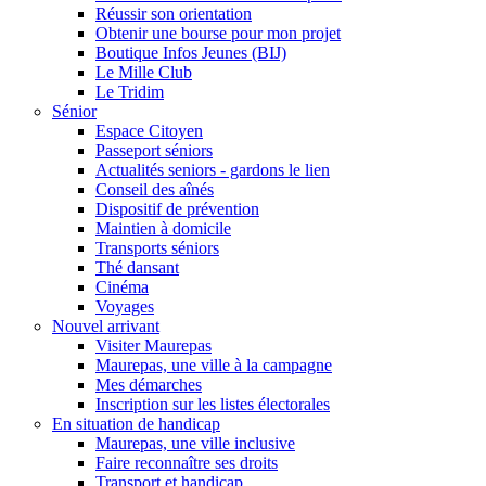
Réussir son orientation
Obtenir une bourse pour mon projet
Boutique Infos Jeunes (BIJ)
Le Mille Club
Le Tridim
Sénior
Espace Citoyen
Passeport séniors
Actualités seniors - gardons le lien
Conseil des aînés
Dispositif de prévention
Maintien à domicile
Transports séniors
Thé dansant
Cinéma
Voyages
Nouvel arrivant
Visiter Maurepas
Maurepas, une ville à la campagne
Mes démarches
Inscription sur les listes électorales
En situation de handicap
Maurepas, une ville inclusive
Faire reconnaître ses droits
Transport et handicap