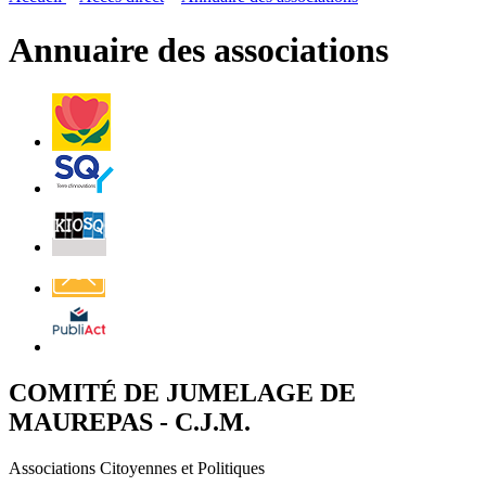
page
flux
rése
RSS
soci
Annuaire des associations
Villes
et
Villages
Fleuris
Saint-
Quentin
Billetterie
Contact
Affichage
légal
COMITÉ DE JUMELAGE DE
MAUREPAS - C.J.M.
Associations Citoyennes et Politiques