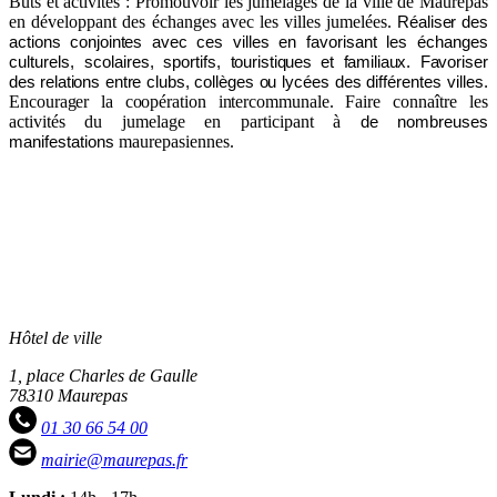
Buts et activités : Promouvoir les jumelages de la ville de Maurepas
en développant des échanges avec les villes jumelées.
Réaliser des
actions conjointes avec
ces villes en favorisant les échanges
culturels, scolaires, sportifs,
touristiques et familiaux.
Favoriser
des
relations
entre
clubs,
collèges
ou
lycées des différentes villes.
Encourager la coopération intercommunale
. Faire connaître les
activités du jumelage en participant à
de nombreuses
maurepasiennes.
manifestations
Hôtel de ville
1, place Charles de Gaulle
78310 Maurepas
01 30 66 54 00
mairie@maurepas.fr