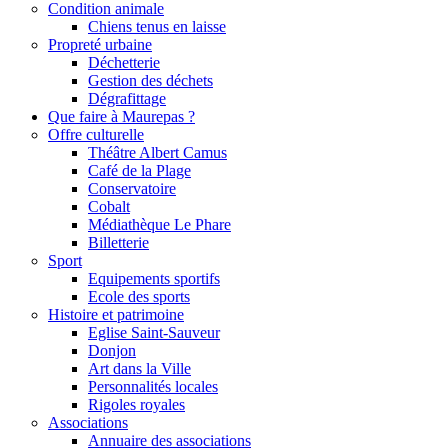
Condition animale
Chiens tenus en laisse
Propreté urbaine
Déchetterie
Gestion des déchets
Dégrafittage
Que faire à Maurepas ?
Offre culturelle
Théâtre Albert Camus
Café de la Plage
Conservatoire
Cobalt
Médiathèque Le Phare
Billetterie
Sport
Equipements sportifs
Ecole des sports
Histoire et patrimoine
Eglise Saint-Sauveur
Donjon
Art dans la Ville
Personnalités locales
Rigoles royales
Associations
Annuaire des associations