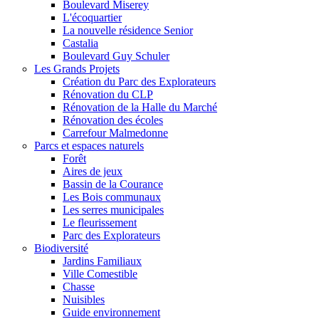
Boulevard Miserey
L'écoquartier
La nouvelle résidence Senior
Castalia
Boulevard Guy Schuler
Les Grands Projets
Création du Parc des Explorateurs
Rénovation du CLP
Rénovation de la Halle du Marché
Rénovation des écoles
Carrefour Malmedonne
Parcs et espaces naturels
Forêt
Aires de jeux
Bassin de la Courance
Les Bois communaux
Les serres municipales
Le fleurissement
Parc des Explorateurs
Biodiversité
Jardins Familiaux
Ville Comestible
Chasse
Nuisibles
Guide environnement