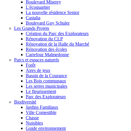
Boulevard Miserey
L'écoquartier
La nouvelle résidence Senior
Castalia
Boulevard Guy Schuler
Les Grands Projets
Création du Parc des Explorateurs
Rénovation du CLP
Rénovation de la Halle du Marché
Rénovation des écoles
Carrefour Malmedonne
Parcs et espaces naturels
Forêt
Aires de jeux
Bassin de la Courance
Les Bois communaux
Les serres municipales
Le fleurissement
Parc des Explorateurs
Biodiversité
Jardins Familiaux
Ville Comestible
Chasse
Nuisibles
Guide environnement