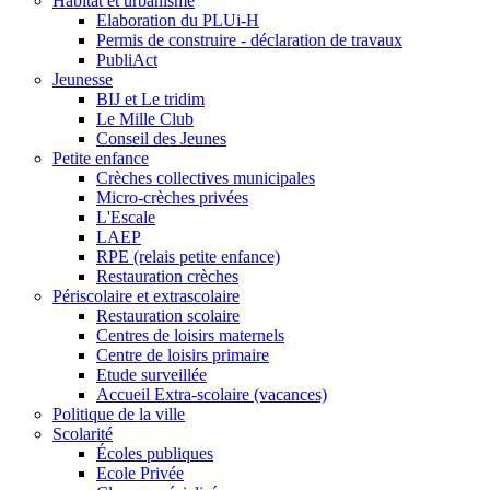
Habitat et urbanisme
Elaboration du PLUi-H
Permis de construire - déclaration de travaux
PubliAct
Jeunesse
BIJ et Le tridim
Le Mille Club
Conseil des Jeunes
Petite enfance
Crèches collectives municipales
Micro-crèches privées
L'Escale
LAEP
RPE (relais petite enfance)
Restauration crèches
Périscolaire et extrascolaire
Restauration scolaire
Centres de loisirs maternels
Centre de loisirs primaire
Etude surveillée
Accueil Extra-scolaire (vacances)
Politique de la ville
Scolarité
Écoles publiques
Ecole Privée