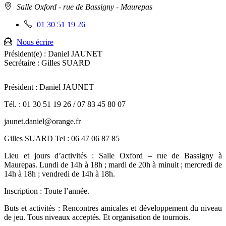
Adresse
Salle Oxford - rue de Bassigny
- Maurepas
:
Téléphone
01 30 51 19 26
fixe
:
Nous écrire
Président(e) :
Daniel JAUNET
Secrétaire :
Gilles SUARD
Président : Daniel JAUNET
Tél. : 01 30 51 19 26 / 07 83 45 80 07
jaunet.daniel@orange.fr
Gilles SUARD Tel : 06 47 06 87 85
Lieu et jours d’activités : Salle Oxford – rue de Bassigny à
Maurepas. Lundi de 14h à 18h ; mardi de 20h à minuit ; mercredi de
14h à 18h ; vendredi de 14h à 18h.
Inscription : Toute l’année.
Buts et activités : Rencontres amicales et développement du niveau
de jeu. Tous niveaux acceptés. Et organisation de tournois.