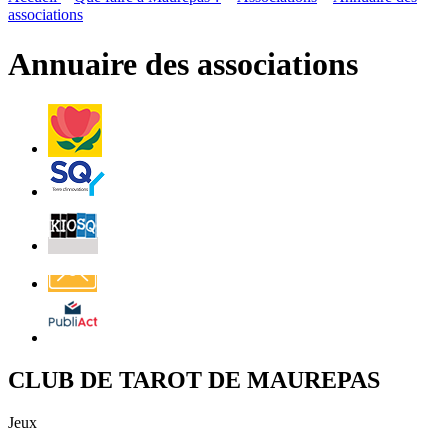
page
flux
associations
rése
RSS
soci
Annuaire des associations
Villes
et
Villages
Fleuris
Saint-
Quentin
Billetterie
Contact
Affichage
légal
CLUB DE TAROT DE MAUREPAS
Jeux