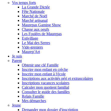
Vos temps forts
La Grande Dictée
Fête Nationale
Marché de Noël
Marché artisanal
Maurepas Gaming Show
Chasse aux oeufs
Les Foulées de Maurepas
Estivillage
Le Mai des Serres
Vide-greniers
Maurep'Art
Je suis
Parent
Obtenir une clé Famille
Inscrire mon enfant en crèche
Inscrire mon enfant à l'école
Inscriptions aux activités péri et extrascolaires
Inscriptions vacances scolaires
Calculer mon quotient familial
Consulter le guide des familles
Relais Famille
Mes démarches
Jeune
Demander mon dossier d'inscription