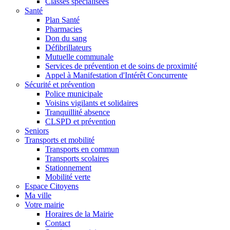
Classes spécialisées
Santé
Plan Santé
Pharmacies
Don du sang
Défibrillateurs
Mutuelle communale
Services de prévention et de soins de proximité
Appel à Manifestation d'Intérêt Concurrente
Sécurité et prévention
Police municipale
Voisins vigilants et solidaires
Tranquillité absence
CLSPD et prévention
Seniors
Transports et mobilité
Transports en commun
Transports scolaires
Stationnement
Mobilité verte
Espace Citoyens
Ma ville
Votre mairie
Horaires de la Mairie
Contact