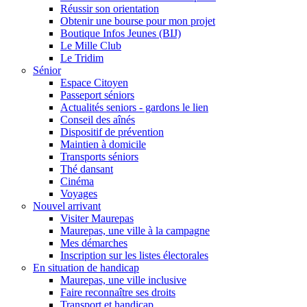
Réussir son orientation
Obtenir une bourse pour mon projet
Boutique Infos Jeunes (BIJ)
Le Mille Club
Le Tridim
Sénior
Espace Citoyen
Passeport séniors
Actualités seniors - gardons le lien
Conseil des aînés
Dispositif de prévention
Maintien à domicile
Transports séniors
Thé dansant
Cinéma
Voyages
Nouvel arrivant
Visiter Maurepas
Maurepas, une ville à la campagne
Mes démarches
Inscription sur les listes électorales
En situation de handicap
Maurepas, une ville inclusive
Faire reconnaître ses droits
Transport et handicap