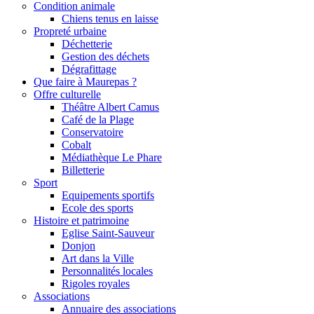
Condition animale
Chiens tenus en laisse
Propreté urbaine
Déchetterie
Gestion des déchets
Dégrafittage
Que faire à Maurepas ?
Offre culturelle
Théâtre Albert Camus
Café de la Plage
Conservatoire
Cobalt
Médiathèque Le Phare
Billetterie
Sport
Equipements sportifs
Ecole des sports
Histoire et patrimoine
Eglise Saint-Sauveur
Donjon
Art dans la Ville
Personnalités locales
Rigoles royales
Associations
Annuaire des associations