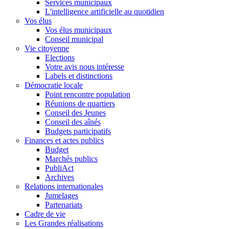
Services municipaux
L'intelligence artificielle au quotidien
Vos élus
Vos élus municipaux
Conseil municipal
Vie citoyenne
Elections
Votre avis nous intéresse
Labels et distinctions
Démocratie locale
Point rencontre population
Réunions de quartiers
Conseil des Jeunes
Conseil des aînés
Budgets participatifs
Finances et actes publics
Budget
Marchés publics
PubliAct
Archives
Relations internationales
Jumelages
Partenariats
Cadre de vie
Les Grandes réalisations