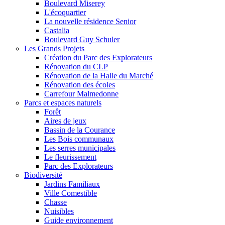
Boulevard Miserey
L'écoquartier
La nouvelle résidence Senior
Castalia
Boulevard Guy Schuler
Les Grands Projets
Création du Parc des Explorateurs
Rénovation du CLP
Rénovation de la Halle du Marché
Rénovation des écoles
Carrefour Malmedonne
Parcs et espaces naturels
Forêt
Aires de jeux
Bassin de la Courance
Les Bois communaux
Les serres municipales
Le fleurissement
Parc des Explorateurs
Biodiversité
Jardins Familiaux
Ville Comestible
Chasse
Nuisibles
Guide environnement