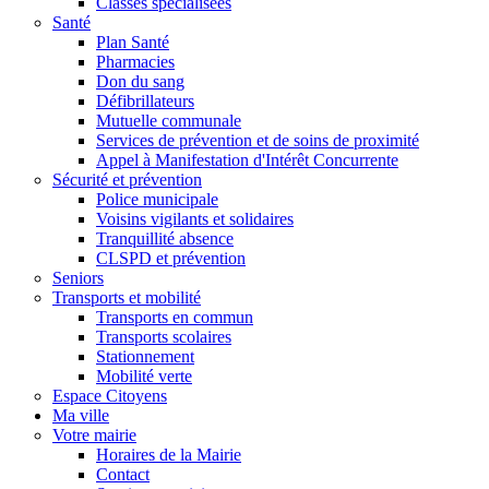
Classes spécialisées
Santé
Plan Santé
Pharmacies
Don du sang
Défibrillateurs
Mutuelle communale
Services de prévention et de soins de proximité
Appel à Manifestation d'Intérêt Concurrente
Sécurité et prévention
Police municipale
Voisins vigilants et solidaires
Tranquillité absence
CLSPD et prévention
Seniors
Transports et mobilité
Transports en commun
Transports scolaires
Stationnement
Mobilité verte
Espace Citoyens
Ma ville
Votre mairie
Horaires de la Mairie
Contact