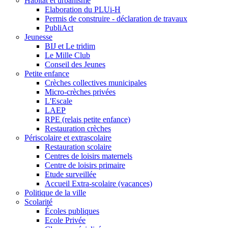
Habitat et urbanisme
Elaboration du PLUi-H
Permis de construire - déclaration de travaux
PubliAct
Jeunesse
BIJ et Le tridim
Le Mille Club
Conseil des Jeunes
Petite enfance
Crèches collectives municipales
Micro-crèches privées
L'Escale
LAEP
RPE (relais petite enfance)
Restauration crèches
Périscolaire et extrascolaire
Restauration scolaire
Centres de loisirs maternels
Centre de loisirs primaire
Etude surveillée
Accueil Extra-scolaire (vacances)
Politique de la ville
Scolarité
Écoles publiques
Ecole Privée