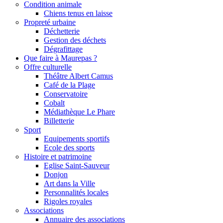
Condition animale
Chiens tenus en laisse
Propreté urbaine
Déchetterie
Gestion des déchets
Dégrafittage
Que faire à Maurepas ?
Offre culturelle
Théâtre Albert Camus
Café de la Plage
Conservatoire
Cobalt
Médiathèque Le Phare
Billetterie
Sport
Equipements sportifs
Ecole des sports
Histoire et patrimoine
Eglise Saint-Sauveur
Donjon
Art dans la Ville
Personnalités locales
Rigoles royales
Associations
Annuaire des associations