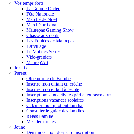
Vos temps forts
La Grande Dictée
Fête Nationale
Marché de Noël
Marché artisanal
Maurepas Gaming Show
Chasse aux oeufs
Les Foulées de Maurepas
Estivillage
Le Mai des Serres
Vide-greniers
Maurep'Art
Je suis
Parent
Obtenir une clé Famille
Inscrire mon enfant en crèche
Inscrire mon enfant à l'école
Inscriptions aux activités péri et extrascolaires
Inscriptions vacances scolaires
Calculer mon quotient familial
Consulter le guide des familles
Relais Famille
Mes démarches
Jeune
Demander mon dossier d'inscription