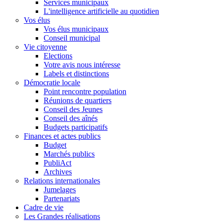
Services municipaux
L'intelligence artificielle au quotidien
Vos élus
Vos élus municipaux
Conseil municipal
Vie citoyenne
Elections
Votre avis nous intéresse
Labels et distinctions
Démocratie locale
Point rencontre population
Réunions de quartiers
Conseil des Jeunes
Conseil des aînés
Budgets participatifs
Finances et actes publics
Budget
Marchés publics
PubliAct
Archives
Relations internationales
Jumelages
Partenariats
Cadre de vie
Les Grandes réalisations