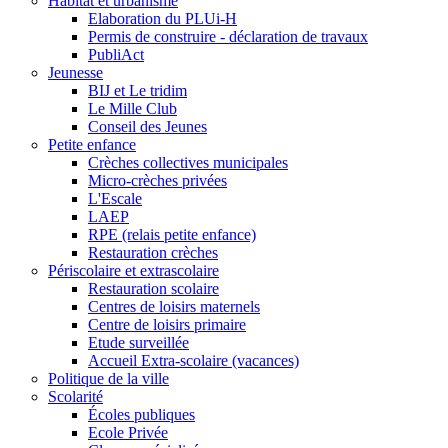
Habitat et urbanisme
Elaboration du PLUi-H
Permis de construire - déclaration de travaux
PubliAct
Jeunesse
BIJ et Le tridim
Le Mille Club
Conseil des Jeunes
Petite enfance
Crèches collectives municipales
Micro-crèches privées
L'Escale
LAEP
RPE (relais petite enfance)
Restauration crèches
Périscolaire et extrascolaire
Restauration scolaire
Centres de loisirs maternels
Centre de loisirs primaire
Etude surveillée
Accueil Extra-scolaire (vacances)
Politique de la ville
Scolarité
Écoles publiques
Ecole Privée