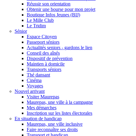
Réussir son orientation
Obtenir une bourse pour mon projet
Boutique Infos Jeunes (BIJ)
Le Mille Club
Le Tridim
Sénior
Espace Citoyen
Passeport séniors
Actualités seniors - gardons le lien
Conseil des aînés
Dispositif de prévention
Maintien à domicile
Transports séniors
Thé dansant
Cinéma
Voyages
Nouvel arrivant
Visiter Maurepas
Maurepas, une ville à la campagne
Mes démarches
Inscription sur les listes électorales
En situation de handicap
Maurepas, une ville inclusive
Faire reconnaître ses droits
Transport et handicap