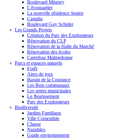
Boulevard Miserey
L'écoquartier
La nouvelle résidence Senior
Castalia
Boulevard Guy Schuler
Les Grands Projets
Création du Parc des Explorateurs
Rénovation du CLP
Rénovation de la Halle du Marché
Rénovation des écoles
Carrefour Malmedonne
Parcs et espaces naturels
Forêt
Aires de jeux
Bassin de la Courance
Les Bois communaux
Les serres municipales
Le fleurissement
Parc des Explorateurs
Biodiversité
Jardins Familiaux
Ville Comestible
Chasse
Nuisibles
Guide environnement