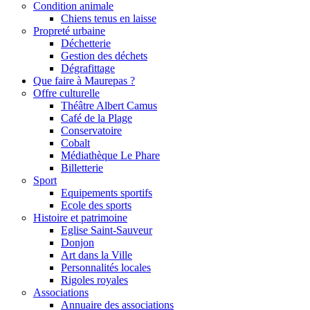
Condition animale
Chiens tenus en laisse
Propreté urbaine
Déchetterie
Gestion des déchets
Dégrafittage
Que faire à Maurepas ?
Offre culturelle
Théâtre Albert Camus
Café de la Plage
Conservatoire
Cobalt
Médiathèque Le Phare
Billetterie
Sport
Equipements sportifs
Ecole des sports
Histoire et patrimoine
Eglise Saint-Sauveur
Donjon
Art dans la Ville
Personnalités locales
Rigoles royales
Associations
Annuaire des associations