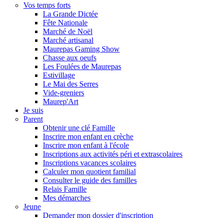
Vos temps forts
La Grande Dictée
Fête Nationale
Marché de Noël
Marché artisanal
Maurepas Gaming Show
Chasse aux oeufs
Les Foulées de Maurepas
Estivillage
Le Mai des Serres
Vide-greniers
Maurep'Art
Je suis
Parent
Obtenir une clé Famille
Inscrire mon enfant en crèche
Inscrire mon enfant à l'école
Inscriptions aux activités péri et extrascolaires
Inscriptions vacances scolaires
Calculer mon quotient familial
Consulter le guide des familles
Relais Famille
Mes démarches
Jeune
Demander mon dossier d'inscription