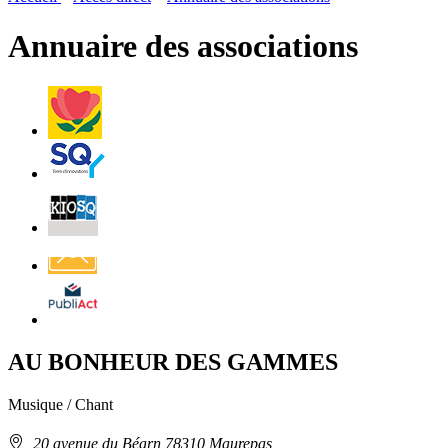
page
flux
rése
RSS
soci
Annuaire des associations
Villes
et
Villages
Fleuris
Saint-
Quentin
Billetterie
Contact
Affichage
légal
AU BONHEUR DES GAMMES
Musique / Chant
Adresse
20 avenue du Béarn 78310 Maurepas