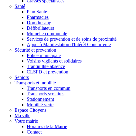
Classes spécialisées
Santé
Plan Santé
Pharmacies
Don du sang
Défibrillateurs
Mutuelle communale
Services de prévention et de soins de proximité
Appel à Manifestation d'Intérêt Concurrente
Sécurité et prévention
Police municipale
Voisins vigilants et solidaires
Tranquillité absence
CLSPD et prévention
Seniors
Transports et mobilité
Transports en commun
Transports scolaires
Stationnement
Mobilité verte
Espace Citoyens
Ma ville
Votre mairie
Horaires de la Mairie
Contact