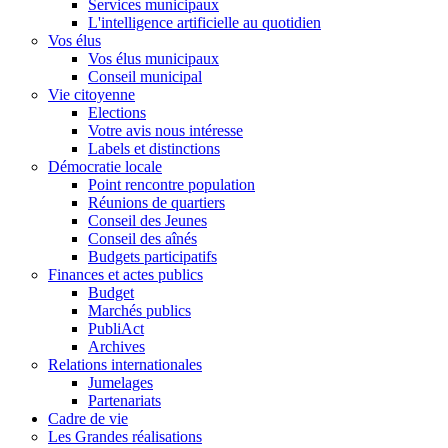
Services municipaux
L'intelligence artificielle au quotidien
Vos élus
Vos élus municipaux
Conseil municipal
Vie citoyenne
Elections
Votre avis nous intéresse
Labels et distinctions
Démocratie locale
Point rencontre population
Réunions de quartiers
Conseil des Jeunes
Conseil des aînés
Budgets participatifs
Finances et actes publics
Budget
Marchés publics
PubliAct
Archives
Relations internationales
Jumelages
Partenariats
Cadre de vie
Les Grandes réalisations