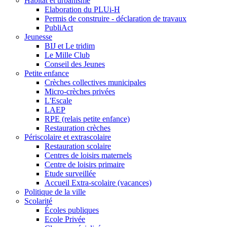
Habitat et urbanisme
Elaboration du PLUi-H
Permis de construire - déclaration de travaux
PubliAct
Jeunesse
BIJ et Le tridim
Le Mille Club
Conseil des Jeunes
Petite enfance
Crèches collectives municipales
Micro-crèches privées
L'Escale
LAEP
RPE (relais petite enfance)
Restauration crèches
Périscolaire et extrascolaire
Restauration scolaire
Centres de loisirs maternels
Centre de loisirs primaire
Etude surveillée
Accueil Extra-scolaire (vacances)
Politique de la ville
Scolarité
Écoles publiques
Ecole Privée