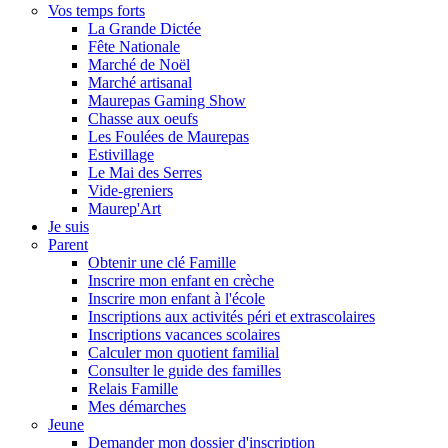
Vos temps forts
La Grande Dictée
Fête Nationale
Marché de Noël
Marché artisanal
Maurepas Gaming Show
Chasse aux oeufs
Les Foulées de Maurepas
Estivillage
Le Mai des Serres
Vide-greniers
Maurep'Art
Je suis
Parent
Obtenir une clé Famille
Inscrire mon enfant en crèche
Inscrire mon enfant à l'école
Inscriptions aux activités péri et extrascolaires
Inscriptions vacances scolaires
Calculer mon quotient familial
Consulter le guide des familles
Relais Famille
Mes démarches
Jeune
Demander mon dossier d'inscription