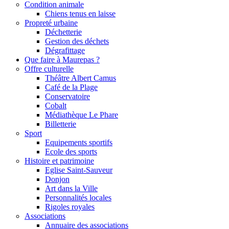
Condition animale
Chiens tenus en laisse
Propreté urbaine
Déchetterie
Gestion des déchets
Dégrafittage
Que faire à Maurepas ?
Offre culturelle
Théâtre Albert Camus
Café de la Plage
Conservatoire
Cobalt
Médiathèque Le Phare
Billetterie
Sport
Equipements sportifs
Ecole des sports
Histoire et patrimoine
Eglise Saint-Sauveur
Donjon
Art dans la Ville
Personnalités locales
Rigoles royales
Associations
Annuaire des associations