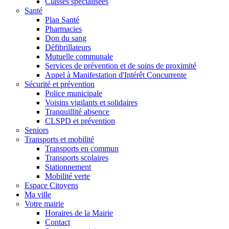
Classes spécialisées
Santé
Plan Santé
Pharmacies
Don du sang
Défibrillateurs
Mutuelle communale
Services de prévention et de soins de proximité
Appel à Manifestation d'Intérêt Concurrente
Sécurité et prévention
Police municipale
Voisins vigilants et solidaires
Tranquillité absence
CLSPD et prévention
Seniors
Transports et mobilité
Transports en commun
Transports scolaires
Stationnement
Mobilité verte
Espace Citoyens
Ma ville
Votre mairie
Horaires de la Mairie
Contact