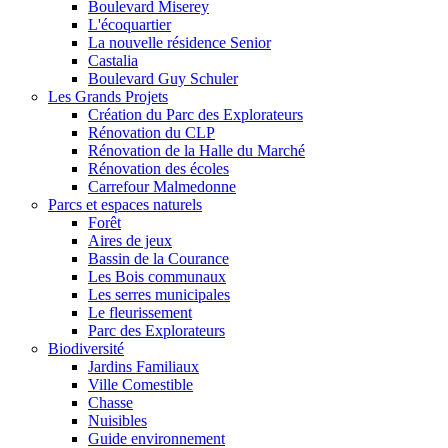
Boulevard Miserey
L'écoquartier
La nouvelle résidence Senior
Castalia
Boulevard Guy Schuler
Les Grands Projets
Création du Parc des Explorateurs
Rénovation du CLP
Rénovation de la Halle du Marché
Rénovation des écoles
Carrefour Malmedonne
Parcs et espaces naturels
Forêt
Aires de jeux
Bassin de la Courance
Les Bois communaux
Les serres municipales
Le fleurissement
Parc des Explorateurs
Biodiversité
Jardins Familiaux
Ville Comestible
Chasse
Nuisibles
Guide environnement