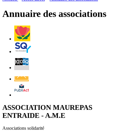
page
flux
rése
RSS
soci
Annuaire des associations
Villes
et
Villages
Fleuris
Saint-
Quentin
Billetterie
Contact
Affichage
légal
ASSOCIATION MAUREPAS
ENTRAIDE - A.M.E
Associations solidarité