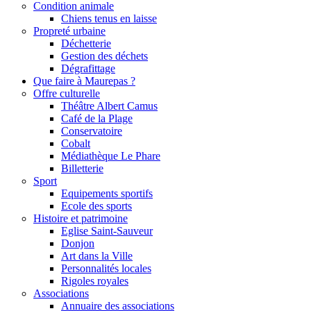
Condition animale
Chiens tenus en laisse
Propreté urbaine
Déchetterie
Gestion des déchets
Dégrafittage
Que faire à Maurepas ?
Offre culturelle
Théâtre Albert Camus
Café de la Plage
Conservatoire
Cobalt
Médiathèque Le Phare
Billetterie
Sport
Equipements sportifs
Ecole des sports
Histoire et patrimoine
Eglise Saint-Sauveur
Donjon
Art dans la Ville
Personnalités locales
Rigoles royales
Associations
Annuaire des associations