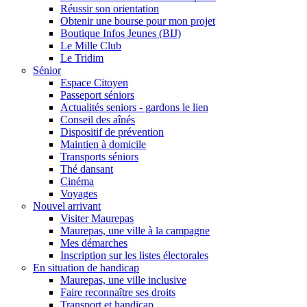
Réussir son orientation
Obtenir une bourse pour mon projet
Boutique Infos Jeunes (BIJ)
Le Mille Club
Le Tridim
Sénior
Espace Citoyen
Passeport séniors
Actualités seniors - gardons le lien
Conseil des aînés
Dispositif de prévention
Maintien à domicile
Transports séniors
Thé dansant
Cinéma
Voyages
Nouvel arrivant
Visiter Maurepas
Maurepas, une ville à la campagne
Mes démarches
Inscription sur les listes électorales
En situation de handicap
Maurepas, une ville inclusive
Faire reconnaître ses droits
Transport et handicap