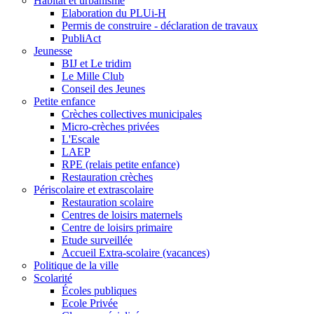
Habitat et urbanisme
Elaboration du PLUi-H
Permis de construire - déclaration de travaux
PubliAct
Jeunesse
BIJ et Le tridim
Le Mille Club
Conseil des Jeunes
Petite enfance
Crèches collectives municipales
Micro-crèches privées
L'Escale
LAEP
RPE (relais petite enfance)
Restauration crèches
Périscolaire et extrascolaire
Restauration scolaire
Centres de loisirs maternels
Centre de loisirs primaire
Etude surveillée
Accueil Extra-scolaire (vacances)
Politique de la ville
Scolarité
Écoles publiques
Ecole Privée