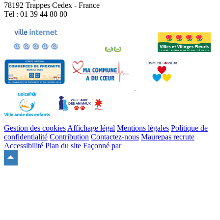
78192 Trappes Cedex - France
Tél : 01 39 44 80 80
Gestion des cookies
Affichage légal
Mentions légales
Politique de
confidentialité
Contribution
Contactez-nous
Maurepas recrute
Accessibilité
Plan du site
Façonné par
Remonter
en
haut
du
site