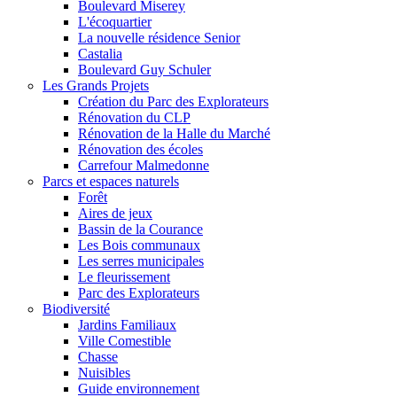
Boulevard Miserey
L'écoquartier
La nouvelle résidence Senior
Castalia
Boulevard Guy Schuler
Les Grands Projets
Création du Parc des Explorateurs
Rénovation du CLP
Rénovation de la Halle du Marché
Rénovation des écoles
Carrefour Malmedonne
Parcs et espaces naturels
Forêt
Aires de jeux
Bassin de la Courance
Les Bois communaux
Les serres municipales
Le fleurissement
Parc des Explorateurs
Biodiversité
Jardins Familiaux
Ville Comestible
Chasse
Nuisibles
Guide environnement