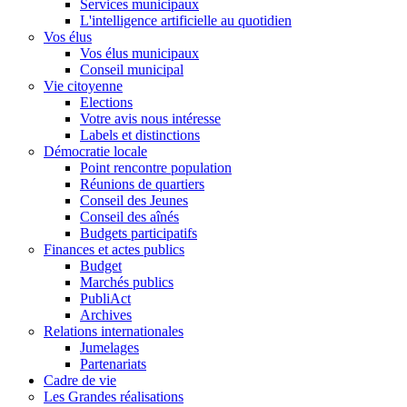
Services municipaux
L'intelligence artificielle au quotidien
Vos élus
Vos élus municipaux
Conseil municipal
Vie citoyenne
Elections
Votre avis nous intéresse
Labels et distinctions
Démocratie locale
Point rencontre population
Réunions de quartiers
Conseil des Jeunes
Conseil des aînés
Budgets participatifs
Finances et actes publics
Budget
Marchés publics
PubliAct
Archives
Relations internationales
Jumelages
Partenariats
Cadre de vie
Les Grandes réalisations