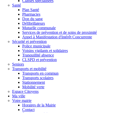
Classes spécialisées
Santé
Plan Santé
Pharmacies
Don du sang
Défibrillateurs
Mutuelle communale
Services de prévention et de soins de proximité
Appel à Manifestation d'Intérêt Concurrente
Sécurité et prévention
Police municipale
Voisins vigilants et solidaires
Tranquillité absence
CLSPD et prévention
Seniors
Transports et mobilité
Transports en commun
Transports scolaires
Stationnement
Mobilité verte
Espace Citoyens
Ma ville
Votre mairie
Horaires de la Mairie
Contact