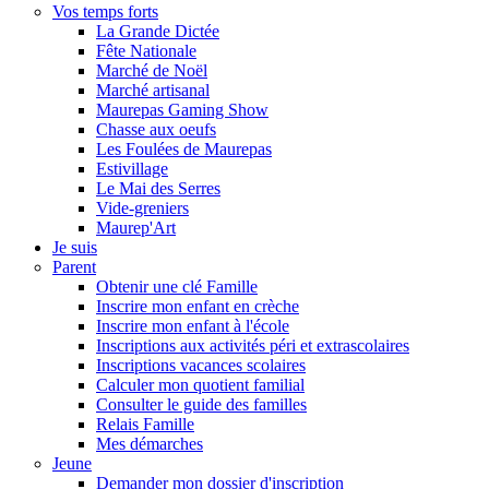
Vos temps forts
La Grande Dictée
Fête Nationale
Marché de Noël
Marché artisanal
Maurepas Gaming Show
Chasse aux oeufs
Les Foulées de Maurepas
Estivillage
Le Mai des Serres
Vide-greniers
Maurep'Art
Je suis
Parent
Obtenir une clé Famille
Inscrire mon enfant en crèche
Inscrire mon enfant à l'école
Inscriptions aux activités péri et extrascolaires
Inscriptions vacances scolaires
Calculer mon quotient familial
Consulter le guide des familles
Relais Famille
Mes démarches
Jeune
Demander mon dossier d'inscription