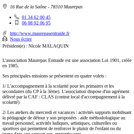
Adresse
16 Rue de la Saône
- 78310 Maurepas
:
Téléphone
01 34 62 00 45
fixe
Téléphone
06 08 92 06 95
:
mobile
:
http://www.maurepasentraide.fr
Nous écrire
Président(e) :
Nicole MALAQUIN
L'association Maurepas Entraide est une association Loi 1901, créée
en 1985.
Ses principales missions se présentent en quatre volets :
1/ L'accompagnement à la scolarité pour les primaires et les
secondaires (du CP à la 3ème). L'association dispose d'un agrément
délivré par la CAF : CLAS (contrat local d'accompagnement à la
scolarité)
2/ Les ateliers du mercredi et vacances : activités supports mobilisant
la pédagogie de détour y son proposées : aide méthodologique au
travail personnel, activités ludiques, artistiques, culturelles ou
sportives qui permettent de renforcer le plaisir de l'enfant ou du
jeune dans son rapport aux apprentissages.