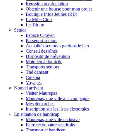
Réussir son orientation
Obtenir une bourse pour mon projet
Boutique Infos Jeunes (BIJ)
Le Mille Club
Le Tridim
Sénior
Espace Citoyen
Passeport séniors
Actualités seniors - gardons le lien
Conseil des aînés
Dispositif de prévention
Maintien à domicile
Transports séniors
Thé dansant
Cinéma
Voyages
Nouvel arrivant
Visiter Maurepas
Maurepas, une ville à la campagne
Mes démarches
Inscription sur les listes électorales
En situation de handicap
Maurepas, une ville inclusive
Faire reconnaître ses droits
Transport et handicap