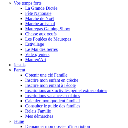
Vos temps forts
La Grande Dictée
Fête Nationale
Marché de Noël
Marché artisanal
Maurepas Gaming Show
Chasse aux oeufs
Les Foulées de Maurepas
Estivillage
Le Mai des Serres
Vide-greniers
Maurep'Art
Je suis
Parent
Obtenir une clé Famille
Inscrire mon enfant en crèche
Inscrire mon enfant à l'école
Inscriptions aux activités péri et extrascolaires
Inscriptions vacances scolaires
Calculer mon quotient familial
Consulter le guide des familles
Relais Famille
Mes démarches
Jeune
Demander mon dossier d'inscription