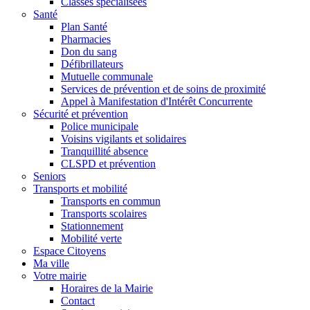
Classes spécialisées
Santé
Plan Santé
Pharmacies
Don du sang
Défibrillateurs
Mutuelle communale
Services de prévention et de soins de proximité
Appel à Manifestation d'Intérêt Concurrente
Sécurité et prévention
Police municipale
Voisins vigilants et solidaires
Tranquillité absence
CLSPD et prévention
Seniors
Transports et mobilité
Transports en commun
Transports scolaires
Stationnement
Mobilité verte
Espace Citoyens
Ma ville
Votre mairie
Horaires de la Mairie
Contact