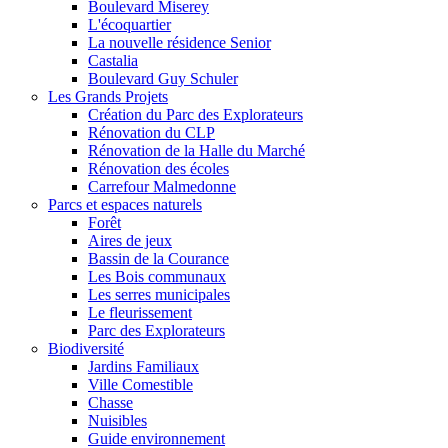
Boulevard Miserey
L'écoquartier
La nouvelle résidence Senior
Castalia
Boulevard Guy Schuler
Les Grands Projets
Création du Parc des Explorateurs
Rénovation du CLP
Rénovation de la Halle du Marché
Rénovation des écoles
Carrefour Malmedonne
Parcs et espaces naturels
Forêt
Aires de jeux
Bassin de la Courance
Les Bois communaux
Les serres municipales
Le fleurissement
Parc des Explorateurs
Biodiversité
Jardins Familiaux
Ville Comestible
Chasse
Nuisibles
Guide environnement