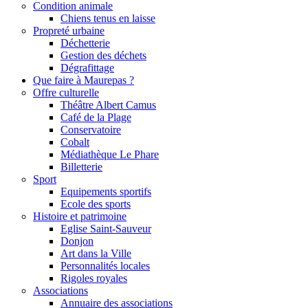
Condition animale
Chiens tenus en laisse
Propreté urbaine
Déchetterie
Gestion des déchets
Dégrafittage
Que faire à Maurepas ?
Offre culturelle
Théâtre Albert Camus
Café de la Plage
Conservatoire
Cobalt
Médiathèque Le Phare
Billetterie
Sport
Equipements sportifs
Ecole des sports
Histoire et patrimoine
Eglise Saint-Sauveur
Donjon
Art dans la Ville
Personnalités locales
Rigoles royales
Associations
Annuaire des associations