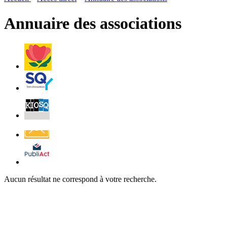
page
flux
rése
RSS
soci
Annuaire des associations
Villes
et
Villages
Fleuris
Saint-
Quentin
Billetterie
Contact
Affichage
légal
Aucun résultat ne correspond à votre recherche.