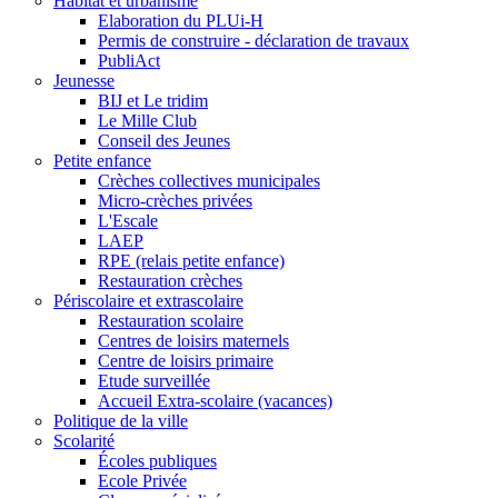
Habitat et urbanisme
Elaboration du PLUi-H
Permis de construire - déclaration de travaux
PubliAct
Jeunesse
BIJ et Le tridim
Le Mille Club
Conseil des Jeunes
Petite enfance
Crèches collectives municipales
Micro-crèches privées
L'Escale
LAEP
RPE (relais petite enfance)
Restauration crèches
Périscolaire et extrascolaire
Restauration scolaire
Centres de loisirs maternels
Centre de loisirs primaire
Etude surveillée
Accueil Extra-scolaire (vacances)
Politique de la ville
Scolarité
Écoles publiques
Ecole Privée