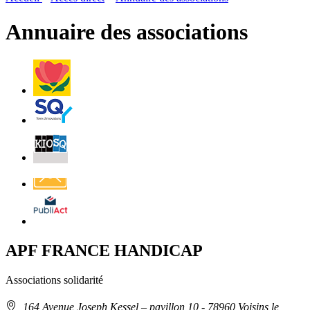
page
flux
rése
RSS
soci
Annuaire des associations
Villes
et
Villages
Fleuris
Saint-
Quentin
Billetterie
Contact
Affichage
légal
APF FRANCE HANDICAP
Associations solidarité
Adresse
164 Avenue Joseph Kessel – pavillon 10
- 78960 Voisins le