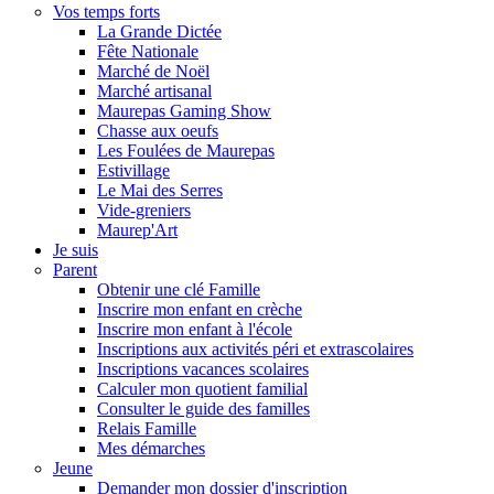
Vos temps forts
La Grande Dictée
Fête Nationale
Marché de Noël
Marché artisanal
Maurepas Gaming Show
Chasse aux oeufs
Les Foulées de Maurepas
Estivillage
Le Mai des Serres
Vide-greniers
Maurep'Art
Je suis
Parent
Obtenir une clé Famille
Inscrire mon enfant en crèche
Inscrire mon enfant à l'école
Inscriptions aux activités péri et extrascolaires
Inscriptions vacances scolaires
Calculer mon quotient familial
Consulter le guide des familles
Relais Famille
Mes démarches
Jeune
Demander mon dossier d'inscription