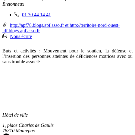
:
Bretonneux
Téléphone
01 30 44 14 41
fixe
:
http://apf78.blogs.apf.asso.fr et http://territoire-nord-ouest-
idf.blogs.apf.asso.fr
Nous écrire
Buts et activités : Mouvement pour le soutien, la défense et
l’insertion des personnes atteintes de déficiences motrices avec ou
sans trouble associé.
Hôtel de ville
1, place Charles de Gaulle
78310 Maurepas