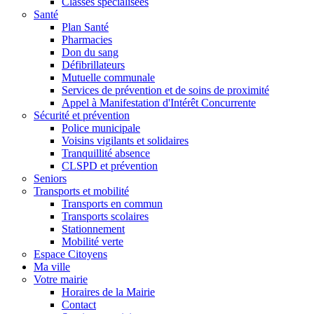
Classes spécialisées
Santé
Plan Santé
Pharmacies
Don du sang
Défibrillateurs
Mutuelle communale
Services de prévention et de soins de proximité
Appel à Manifestation d'Intérêt Concurrente
Sécurité et prévention
Police municipale
Voisins vigilants et solidaires
Tranquillité absence
CLSPD et prévention
Seniors
Transports et mobilité
Transports en commun
Transports scolaires
Stationnement
Mobilité verte
Espace Citoyens
Ma ville
Votre mairie
Horaires de la Mairie
Contact