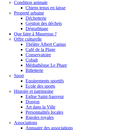
Condition animale
Chiens tenus en laisse
Propreté urbaine
Déchetterie
Gestion des déchets
Dégrafittage
Que faire à Maurepas ?
Offre culturelle
Théâtre Albert Camus
Café de la Plage
Conservatoire
Cobalt
Médiathèque Le Phare
Billetterie
Sport
Equipements sportifs
Ecole des sports
Histoire et patrimoine
Eglise Saint-Sauveur
Donjon
Art dans la Ville
Personnalités locales
Rigoles royales
Associations
Annuaire des associations