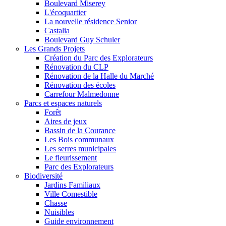
Boulevard Miserey
L'écoquartier
La nouvelle résidence Senior
Castalia
Boulevard Guy Schuler
Les Grands Projets
Création du Parc des Explorateurs
Rénovation du CLP
Rénovation de la Halle du Marché
Rénovation des écoles
Carrefour Malmedonne
Parcs et espaces naturels
Forêt
Aires de jeux
Bassin de la Courance
Les Bois communaux
Les serres municipales
Le fleurissement
Parc des Explorateurs
Biodiversité
Jardins Familiaux
Ville Comestible
Chasse
Nuisibles
Guide environnement