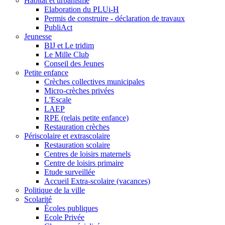
Habitat et urbanisme
Elaboration du PLUi-H
Permis de construire - déclaration de travaux
PubliAct
Jeunesse
BIJ et Le tridim
Le Mille Club
Conseil des Jeunes
Petite enfance
Crèches collectives municipales
Micro-crèches privées
L'Escale
LAEP
RPE (relais petite enfance)
Restauration crèches
Périscolaire et extrascolaire
Restauration scolaire
Centres de loisirs maternels
Centre de loisirs primaire
Etude surveillée
Accueil Extra-scolaire (vacances)
Politique de la ville
Scolarité
Écoles publiques
Ecole Privée