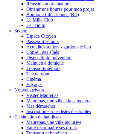
Réussir son orientation
Obtenir une bourse pour mon projet
Boutique Infos Jeunes (BIJ)
Le Mille Club
Le Tridim
Sénior
Espace Citoyen
Passeport séniors
Actualités seniors - gardons le lien
Conseil des aînés
Dispositif de prévention
Maintien à domicile
Transports séniors
Thé dansant
Cinéma
Voyages
Nouvel arrivant
Visiter Maurepas
Maurepas, une ville à la campagne
Mes démarches
Inscription sur les listes électorales
En situation de handicap
Maurepas, une ville inclusive
Faire reconnaître ses droits
Transport et handicap