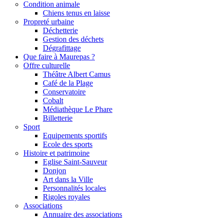
Condition animale
Chiens tenus en laisse
Propreté urbaine
Déchetterie
Gestion des déchets
Dégrafittage
Que faire à Maurepas ?
Offre culturelle
Théâtre Albert Camus
Café de la Plage
Conservatoire
Cobalt
Médiathèque Le Phare
Billetterie
Sport
Equipements sportifs
Ecole des sports
Histoire et patrimoine
Eglise Saint-Sauveur
Donjon
Art dans la Ville
Personnalités locales
Rigoles royales
Associations
Annuaire des associations