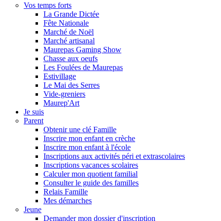
Vos temps forts
La Grande Dictée
Fête Nationale
Marché de Noël
Marché artisanal
Maurepas Gaming Show
Chasse aux oeufs
Les Foulées de Maurepas
Estivillage
Le Mai des Serres
Vide-greniers
Maurep'Art
Je suis
Parent
Obtenir une clé Famille
Inscrire mon enfant en crèche
Inscrire mon enfant à l'école
Inscriptions aux activités péri et extrascolaires
Inscriptions vacances scolaires
Calculer mon quotient familial
Consulter le guide des familles
Relais Famille
Mes démarches
Jeune
Demander mon dossier d'inscription