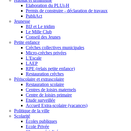
Habitat et urbanisme
Elaboration du PLUi-H
Permis de construire - déclaration de travaux
PubliAct
Jeunesse
BIJ et Le tridim
Le Mille Club
Conseil des Jeunes
Petite enfance
Crèches collectives municipales
Micro-crèches privées
L'Escale
LAEP
RPE (relais petite enfance)
Restauration crèches
Périscolaire et extrascolaire
Restauration scolaire
Centres de loisirs maternels
Centre de loisirs primaire
Etude surveillée
Accueil Extra-scolaire (vacances)
Politique de la ville
Scolarité
Écoles publiques
Ecole Privée