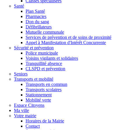
Classes spécialisées
Santé
Plan Santé
Pharmacies
Don du sang
Défibrillateurs
Mutuelle communale
Services de prévention et de soins de proximité
Appel à Manifestation d'Intérêt Concurrente
Sécurité et prévention
Police municipale
Voisins vigilants et solidaires
Tranquillité absence
CLSPD et prévention
Seniors
Transports et mobilité
Transports en commun
Transports scolaires
Stationnement
Mobilité verte
Espace Citoyens
Ma ville
Votre mairie
Horaires de la Mairie
Contact