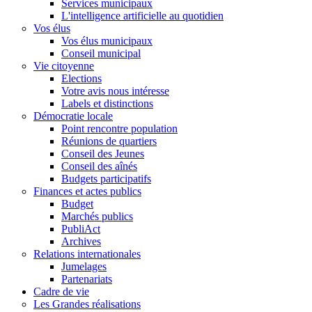
Services municipaux
L'intelligence artificielle au quotidien
Vos élus
Vos élus municipaux
Conseil municipal
Vie citoyenne
Elections
Votre avis nous intéresse
Labels et distinctions
Démocratie locale
Point rencontre population
Réunions de quartiers
Conseil des Jeunes
Conseil des aînés
Budgets participatifs
Finances et actes publics
Budget
Marchés publics
PubliAct
Archives
Relations internationales
Jumelages
Partenariats
Cadre de vie
Les Grandes réalisations