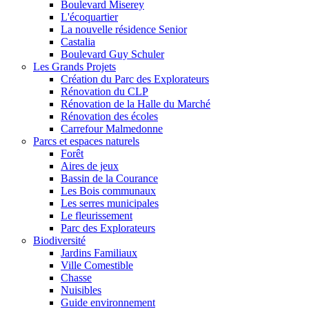
Boulevard Miserey
L'écoquartier
La nouvelle résidence Senior
Castalia
Boulevard Guy Schuler
Les Grands Projets
Création du Parc des Explorateurs
Rénovation du CLP
Rénovation de la Halle du Marché
Rénovation des écoles
Carrefour Malmedonne
Parcs et espaces naturels
Forêt
Aires de jeux
Bassin de la Courance
Les Bois communaux
Les serres municipales
Le fleurissement
Parc des Explorateurs
Biodiversité
Jardins Familiaux
Ville Comestible
Chasse
Nuisibles
Guide environnement