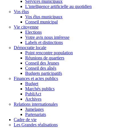
Services municipaux
L'intelligence artificielle au quotidien
Vos élus
Vos élus municipaux
Conseil municipal
Vie citoyenne
Elections
Votre avis nous intéresse
Labels et distinctions
Démocratie locale
Point rencontre population
Réunions de quartiers
Conseil des Jeunes
Conseil des aînés
Budgets participatifs
Finances et actes publics
Budget
Marchés publics
PubliAct
Archives
Relations internationales
Jumelages
Partenariats
Cadre de vie
Les Grandes réalisations