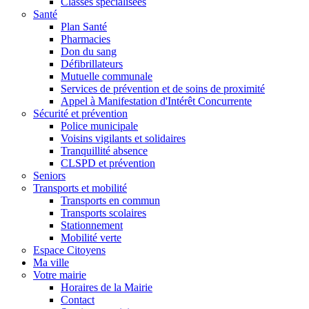
Classes spécialisées
Santé
Plan Santé
Pharmacies
Don du sang
Défibrillateurs
Mutuelle communale
Services de prévention et de soins de proximité
Appel à Manifestation d'Intérêt Concurrente
Sécurité et prévention
Police municipale
Voisins vigilants et solidaires
Tranquillité absence
CLSPD et prévention
Seniors
Transports et mobilité
Transports en commun
Transports scolaires
Stationnement
Mobilité verte
Espace Citoyens
Ma ville
Votre mairie
Horaires de la Mairie
Contact