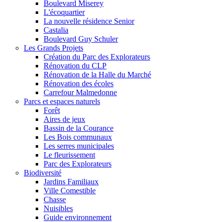
Boulevard Miserey
L'écoquartier
La nouvelle résidence Senior
Castalia
Boulevard Guy Schuler
Les Grands Projets
Création du Parc des Explorateurs
Rénovation du CLP
Rénovation de la Halle du Marché
Rénovation des écoles
Carrefour Malmedonne
Parcs et espaces naturels
Forêt
Aires de jeux
Bassin de la Courance
Les Bois communaux
Les serres municipales
Le fleurissement
Parc des Explorateurs
Biodiversité
Jardins Familiaux
Ville Comestible
Chasse
Nuisibles
Guide environnement