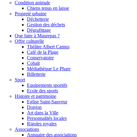
Condition animale
Chiens tenus en laisse
Propreté urbaine
Déchetterie
Gestion des déchets
Dégrafittage
Que faire à Maurepas ?
Offre culturelle
Théâtre Albert Camus
Café de la Plage
Conservatoire
Cobalt
Médiathèque Le Phare
Billetterie
Sport
Equipements sportifs
Ecole des sports
Histoire et patrimoine
Eglise Saint-Sauveur
Donjon
Art dans la Ville
Personnalités locales
Rigoles royales
Associations
Annuaire des associations