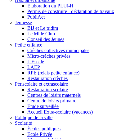
Habitat et urbanisme
Elaboration du PLUi-H
Permis de construire - déclaration de travaux
PubliAct
Jeunesse
BIJ et Le tridim
Le Mille Club
Conseil des Jeunes
Petite enfance
Crèches collectives municipales
Micro-crèches privées
L'Escale
LAEP
RPE (relais petite enfance)
Restauration crèches
Périscolaire et extrascolaire
Restauration scolaire
Centres de loisirs maternels
Centre de loisirs primaire
Etude surveillée
Accueil Extra-scolaire (vacances)
Politique de la ville
Scolarité
Écoles publiques
Ecole Privée