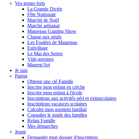
Vos temps forts
La Grande Dictée
Fête Nationale
Marché de Noël
Marché artisanal
Maurepas Gaming Show
Chasse aux oeufs
Les Foulées de Maurepas
Estivillage
Le Mai des Serres
Vide-greniers
Maurep'Art
Je suis
Parent
Obtenir une clé Famille
Inscrire mon enfant en crèche
Inscrire mon enfant à l'école
Inscriptions aux activités péri et extrascolaires
Inscriptions vacances scolaires
Calculer mon quotient familial
Consulter le guide des familles
Relais Famille
Mes démarches
Jeune
Demander mon dossier d'inscription