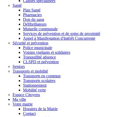
Classes spécialisées
Santé
Plan Santé
Pharmacies
Don du sang
Défibrillateurs
Mutuelle communale
Services de prévention et de soins de proximité
Appel à Manifestation d'Intérêt Concurrente
Sécurité et prévention
Police municipale
Voisins vigilants et solidaires
Tranquillité absence
CLSPD et prévention
Seniors
Transports et mobilité
Transports en commun
Transports scolaires
Stationnement
Mobilité verte
Espace Citoyens
Ma ville
Votre mairie
Horaires de la Mairie
Contact