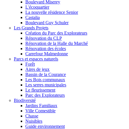
Boulevard Miserey
L'écoquartier
La nouvelle résidence Senior
Castalia
Boulevard Guy Schuler
Les Grands Projets
Création du Parc des Explorateurs
Rénovation du CLP
Rénovation de la Halle du Marché
Rénovation des écoles
Carrefour Malmedonne
Parcs et espaces naturels
Forêt
Aires de jeux
Bassin de la Courance
Les Bois communaux
Les serres municipales
Le fleurissement
Parc des Explorateurs
Biodiversité
Jardins Familiaux
Ville Comestible
Chasse
Nuisibles
Guide environnement