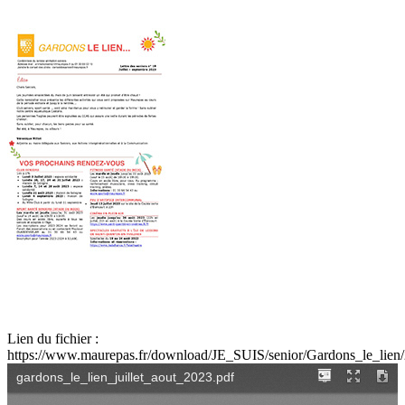
Lien du fichier :
https://www.maurepas.fr/download/JE_SUIS/senior/Gardons_le_lien/