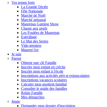
Vos temps forts
La Grande Dictée
Fête Nationale
Marché de Noël
Marché artisanal
Maurepas Gaming Show
Chasse aux oeufs
Les Foulées de Maurepas
Estivillage
Le Mai des Serres
Vide-greniers
Maurep'Art
Je suis
Parent
Obtenir une clé Famille
Inscrire mon enfant en crèche
Inscrire mon enfant à l'école
Inscriptions aux activités péri et extrascolaires
Inscriptions vacances scolaires
Calculer mon quotient familial
Consulter le guide des familles
Relais Famille
Mes démarches
Jeune
Demander mon dossier d'inscription