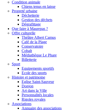
Condition animale
Chiens tenus en laisse
Propreté urbaine
Déchetterie
Gestion des déchets
Dégrafittage
Que faire à Maurepas ?
Offre culturelle
Théâtre Albert Camus
Café de la Plage
Conservatoire
Cobalt
Médiathèque Le Phare
Billetterie
Sport
Equipements sportifs
Ecole des sports
Histoire et patrimoine
Eglise Saint-Sauveur
Donjon
Art dans la Ville
Personnalités locales
Rigoles royales
Associations
Annuaire des associations