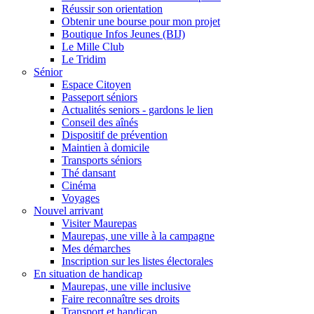
Réussir son orientation
Obtenir une bourse pour mon projet
Boutique Infos Jeunes (BIJ)
Le Mille Club
Le Tridim
Sénior
Espace Citoyen
Passeport séniors
Actualités seniors - gardons le lien
Conseil des aînés
Dispositif de prévention
Maintien à domicile
Transports séniors
Thé dansant
Cinéma
Voyages
Nouvel arrivant
Visiter Maurepas
Maurepas, une ville à la campagne
Mes démarches
Inscription sur les listes électorales
En situation de handicap
Maurepas, une ville inclusive
Faire reconnaître ses droits
Transport et handicap