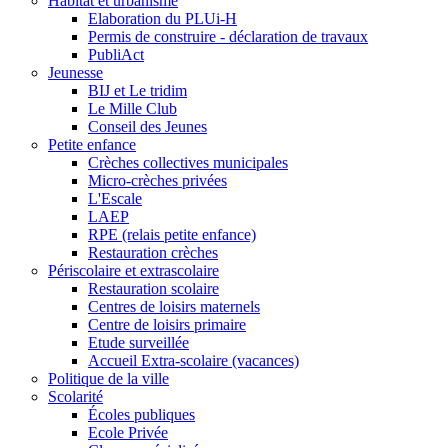
Habitat et urbanisme
Elaboration du PLUi-H
Permis de construire - déclaration de travaux
PubliAct
Jeunesse
BIJ et Le tridim
Le Mille Club
Conseil des Jeunes
Petite enfance
Crèches collectives municipales
Micro-crèches privées
L'Escale
LAEP
RPE (relais petite enfance)
Restauration crèches
Périscolaire et extrascolaire
Restauration scolaire
Centres de loisirs maternels
Centre de loisirs primaire
Etude surveillée
Accueil Extra-scolaire (vacances)
Politique de la ville
Scolarité
Écoles publiques
Ecole Privée