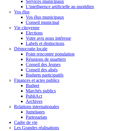
Services municipaux
L'intelligence artificielle au quotidien
Vos élus
Vos élus municipaux
Conseil municipal
Vie citoyenne
Elections
Votre avis nous intéresse
Labels et distinctions
Démocratie locale
Point rencontre population
Réunions de quartiers
Conseil des Jeunes
Conseil des aînés
Budgets participatifs
Finances et actes publics
Budget
Marchés publics
PubliAct
Archives
Relations internationales
Jumelages
Partenariats
Cadre de vie
Les Grandes réalisations