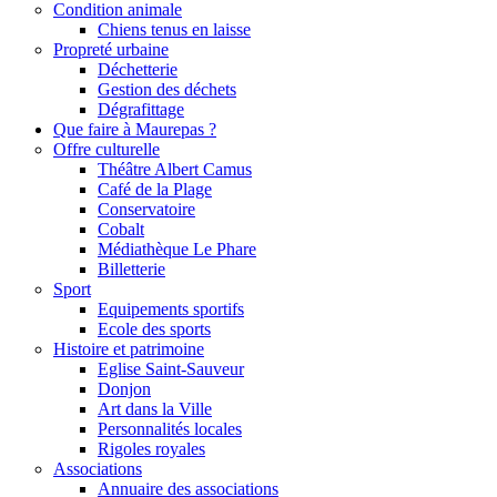
Condition animale
Chiens tenus en laisse
Propreté urbaine
Déchetterie
Gestion des déchets
Dégrafittage
Que faire à Maurepas ?
Offre culturelle
Théâtre Albert Camus
Café de la Plage
Conservatoire
Cobalt
Médiathèque Le Phare
Billetterie
Sport
Equipements sportifs
Ecole des sports
Histoire et patrimoine
Eglise Saint-Sauveur
Donjon
Art dans la Ville
Personnalités locales
Rigoles royales
Associations
Annuaire des associations