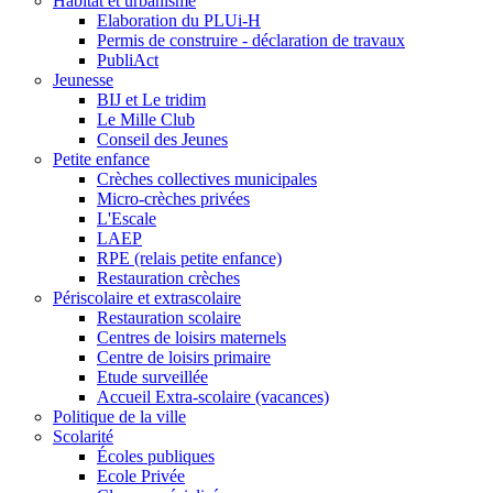
Habitat et urbanisme
Elaboration du PLUi-H
Permis de construire - déclaration de travaux
PubliAct
Jeunesse
BIJ et Le tridim
Le Mille Club
Conseil des Jeunes
Petite enfance
Crèches collectives municipales
Micro-crèches privées
L'Escale
LAEP
RPE (relais petite enfance)
Restauration crèches
Périscolaire et extrascolaire
Restauration scolaire
Centres de loisirs maternels
Centre de loisirs primaire
Etude surveillée
Accueil Extra-scolaire (vacances)
Politique de la ville
Scolarité
Écoles publiques
Ecole Privée