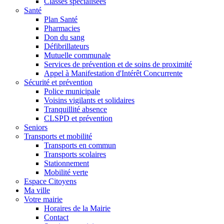
Classes spécialisées
Santé
Plan Santé
Pharmacies
Don du sang
Défibrillateurs
Mutuelle communale
Services de prévention et de soins de proximité
Appel à Manifestation d'Intérêt Concurrente
Sécurité et prévention
Police municipale
Voisins vigilants et solidaires
Tranquillité absence
CLSPD et prévention
Seniors
Transports et mobilité
Transports en commun
Transports scolaires
Stationnement
Mobilité verte
Espace Citoyens
Ma ville
Votre mairie
Horaires de la Mairie
Contact