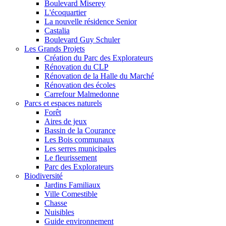
Boulevard Miserey
L'écoquartier
La nouvelle résidence Senior
Castalia
Boulevard Guy Schuler
Les Grands Projets
Création du Parc des Explorateurs
Rénovation du CLP
Rénovation de la Halle du Marché
Rénovation des écoles
Carrefour Malmedonne
Parcs et espaces naturels
Forêt
Aires de jeux
Bassin de la Courance
Les Bois communaux
Les serres municipales
Le fleurissement
Parc des Explorateurs
Biodiversité
Jardins Familiaux
Ville Comestible
Chasse
Nuisibles
Guide environnement