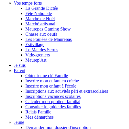
Vos temps forts
La Grande Dictée
Fête Nationale
Marché de Noël
Marché artisanal
Maurepas Gaming Show
Chasse aux oeufs
Les Foulées de Maurepas
Estivillage
Le Mai des Serres
Vide-greniers
Maurep'Art
Je suis
Parent
Obtenir une clé Famille
Inscrire mon enfant en crèche
Inscrire mon enfant à l'école
Inscriptions aux activités péri et extrascolaires
Inscriptions vacances scolaires
Calculer mon quotient familial
Consulter le guide des familles
Relais Famille
Mes démarches
Jeune
Demander mon dossier d'inscription