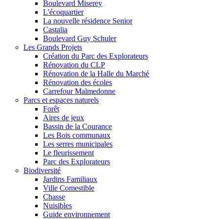
Boulevard Miserey
L'écoquartier
La nouvelle résidence Senior
Castalia
Boulevard Guy Schuler
Les Grands Projets
Création du Parc des Explorateurs
Rénovation du CLP
Rénovation de la Halle du Marché
Rénovation des écoles
Carrefour Malmedonne
Parcs et espaces naturels
Forêt
Aires de jeux
Bassin de la Courance
Les Bois communaux
Les serres municipales
Le fleurissement
Parc des Explorateurs
Biodiversité
Jardins Familiaux
Ville Comestible
Chasse
Nuisibles
Guide environnement