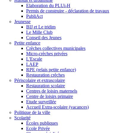
Habitat et urbanisme
Elaboration du PLUi-H
Permis de construire - déclaration de travaux
PubliAct
Jeunesse
BIJ et Le tridim
Le Mille Club
Conseil des Jeunes
Petite enfance
Crèches collectives municipales
Micro-crèches privées
L'Escale
LAEP
RPE (relais petite enfance)
Restauration crèches
Périscolaire et extrascolaire
Restauration scolaire
Centres de loisirs maternels
Centre de loisirs primaire
Etude surveillée
Accueil Extra-scolaire (vacances)
Politique de la ville
Scolarité
Écoles publiques
Ecole Privée