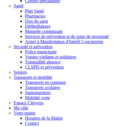
Classes spécialisées
Santé
Plan Santé
Pharmacies
Don du sang
Défibrillateurs
Mutuelle communale
Services de prévention et de soins de proximité
Appel à Manifestation d'Intérêt Concurrente
Sécurité et prévention
Police municipale
Voisins vigilants et solidaires
Tranquillité absence
CLSPD et prévention
Seniors
Transports et mobilité
Transports en commun
Transports scolaires
Stationnement
Mobilité verte
Espace Citoyens
Ma ville
Votre mairie
Horaires de la Mairie
Contact