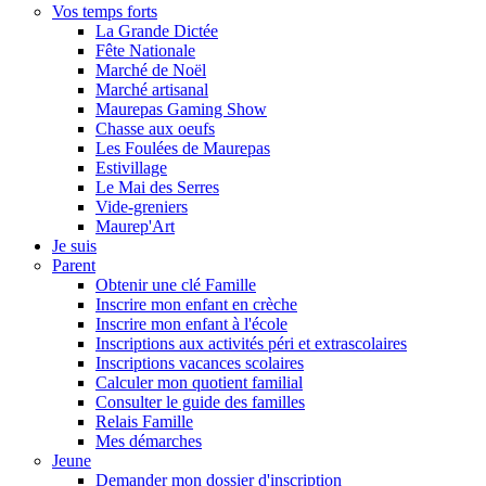
Vos temps forts
La Grande Dictée
Fête Nationale
Marché de Noël
Marché artisanal
Maurepas Gaming Show
Chasse aux oeufs
Les Foulées de Maurepas
Estivillage
Le Mai des Serres
Vide-greniers
Maurep'Art
Je suis
Parent
Obtenir une clé Famille
Inscrire mon enfant en crèche
Inscrire mon enfant à l'école
Inscriptions aux activités péri et extrascolaires
Inscriptions vacances scolaires
Calculer mon quotient familial
Consulter le guide des familles
Relais Famille
Mes démarches
Jeune
Demander mon dossier d'inscription