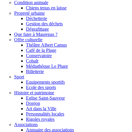
Condition animale
Chiens tenus en laisse
Propreté urbaine
Déchetterie
Gestion des déchets
Dégrafittage
Que faire à Maurepas ?
Offre culturelle
Théâtre Albert Camus
Café de la Plage
Conservatoire
Cobalt
Médiathèque Le Phare
Billetterie
Sport
Equipements sportifs
Ecole des sports
Histoire et patrimoine
Eglise Saint-Sauveur
Donjon
Art dans la Ville
Personnalités locales
Rigoles royales
Associations
Annuaire des associations