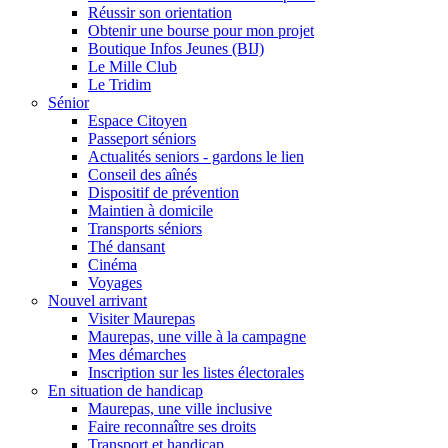
Réussir son orientation
Obtenir une bourse pour mon projet
Boutique Infos Jeunes (BIJ)
Le Mille Club
Le Tridim
Sénior
Espace Citoyen
Passeport séniors
Actualités seniors - gardons le lien
Conseil des aînés
Dispositif de prévention
Maintien à domicile
Transports séniors
Thé dansant
Cinéma
Voyages
Nouvel arrivant
Visiter Maurepas
Maurepas, une ville à la campagne
Mes démarches
Inscription sur les listes électorales
En situation de handicap
Maurepas, une ville inclusive
Faire reconnaître ses droits
Transport et handicap