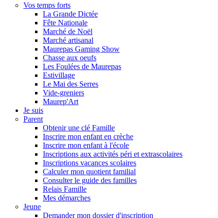
Vos temps forts
La Grande Dictée
Fête Nationale
Marché de Noël
Marché artisanal
Maurepas Gaming Show
Chasse aux oeufs
Les Foulées de Maurepas
Estivillage
Le Mai des Serres
Vide-greniers
Maurep'Art
Je suis
Parent
Obtenir une clé Famille
Inscrire mon enfant en crèche
Inscrire mon enfant à l'école
Inscriptions aux activités péri et extrascolaires
Inscriptions vacances scolaires
Calculer mon quotient familial
Consulter le guide des familles
Relais Famille
Mes démarches
Jeune
Demander mon dossier d'inscription