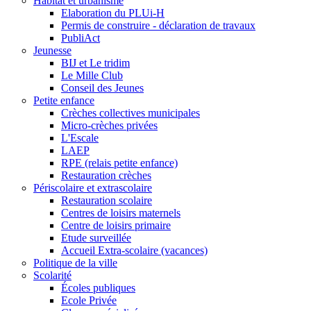
Habitat et urbanisme
Elaboration du PLUi-H
Permis de construire - déclaration de travaux
PubliAct
Jeunesse
BIJ et Le tridim
Le Mille Club
Conseil des Jeunes
Petite enfance
Crèches collectives municipales
Micro-crèches privées
L'Escale
LAEP
RPE (relais petite enfance)
Restauration crèches
Périscolaire et extrascolaire
Restauration scolaire
Centres de loisirs maternels
Centre de loisirs primaire
Etude surveillée
Accueil Extra-scolaire (vacances)
Politique de la ville
Scolarité
Écoles publiques
Ecole Privée