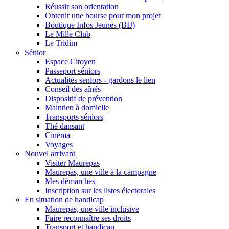
Réussir son orientation
Obtenir une bourse pour mon projet
Boutique Infos Jeunes (BIJ)
Le Mille Club
Le Tridim
Sénior
Espace Citoyen
Passeport séniors
Actualités seniors - gardons le lien
Conseil des aînés
Dispositif de prévention
Maintien à domicile
Transports séniors
Thé dansant
Cinéma
Voyages
Nouvel arrivant
Visiter Maurepas
Maurepas, une ville à la campagne
Mes démarches
Inscription sur les listes électorales
En situation de handicap
Maurepas, une ville inclusive
Faire reconnaître ses droits
Transport et handicap