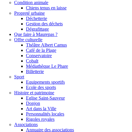
Condition animale
Chiens tenus en laisse
Propreté urbaine
Déchetterie
Gestion des déchets
Dégrafittage
Que faire à Maurepas ?
Offre culturelle
Théâtre Albert Camus
Café de la Plage
Conservatoire
Cobalt
Médiathèque Le Phare
Billetterie
Sport
Equipements sportifs
Ecole des sports
Histoire et patrimoine
Eglise Saint-Sauveur
Donjon
Art dans la Ville
Personnalités locales
Rigoles royales
Associations
Annuaire des associations