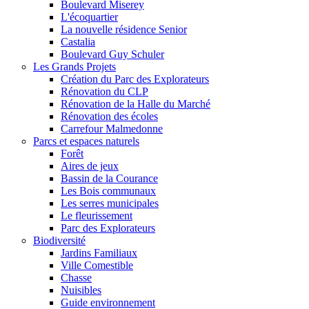
Boulevard Miserey
L'écoquartier
La nouvelle résidence Senior
Castalia
Boulevard Guy Schuler
Les Grands Projets
Création du Parc des Explorateurs
Rénovation du CLP
Rénovation de la Halle du Marché
Rénovation des écoles
Carrefour Malmedonne
Parcs et espaces naturels
Forêt
Aires de jeux
Bassin de la Courance
Les Bois communaux
Les serres municipales
Le fleurissement
Parc des Explorateurs
Biodiversité
Jardins Familiaux
Ville Comestible
Chasse
Nuisibles
Guide environnement