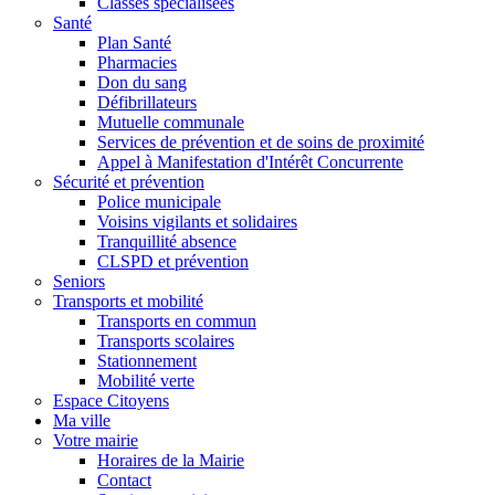
Classes spécialisées
Santé
Plan Santé
Pharmacies
Don du sang
Défibrillateurs
Mutuelle communale
Services de prévention et de soins de proximité
Appel à Manifestation d'Intérêt Concurrente
Sécurité et prévention
Police municipale
Voisins vigilants et solidaires
Tranquillité absence
CLSPD et prévention
Seniors
Transports et mobilité
Transports en commun
Transports scolaires
Stationnement
Mobilité verte
Espace Citoyens
Ma ville
Votre mairie
Horaires de la Mairie
Contact