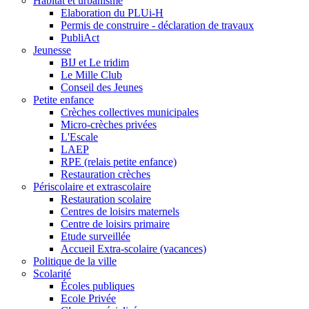
Habitat et urbanisme
Elaboration du PLUi-H
Permis de construire - déclaration de travaux
PubliAct
Jeunesse
BIJ et Le tridim
Le Mille Club
Conseil des Jeunes
Petite enfance
Crèches collectives municipales
Micro-crèches privées
L'Escale
LAEP
RPE (relais petite enfance)
Restauration crèches
Périscolaire et extrascolaire
Restauration scolaire
Centres de loisirs maternels
Centre de loisirs primaire
Etude surveillée
Accueil Extra-scolaire (vacances)
Politique de la ville
Scolarité
Écoles publiques
Ecole Privée