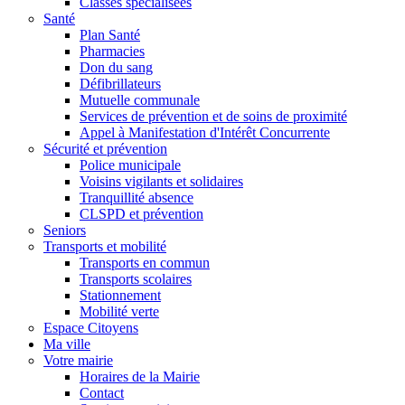
Classes spécialisées
Santé
Plan Santé
Pharmacies
Don du sang
Défibrillateurs
Mutuelle communale
Services de prévention et de soins de proximité
Appel à Manifestation d'Intérêt Concurrente
Sécurité et prévention
Police municipale
Voisins vigilants et solidaires
Tranquillité absence
CLSPD et prévention
Seniors
Transports et mobilité
Transports en commun
Transports scolaires
Stationnement
Mobilité verte
Espace Citoyens
Ma ville
Votre mairie
Horaires de la Mairie
Contact