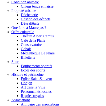
Condition animale
Chiens tenus en laisse
Propreté urbaine
Déchetterie
Gestion des déchets
Dégrafittage
Que faire à Maurepas ?
Offre culturelle
Théâtre Albert Camus
Café de la Plage
Conservatoire
Cobalt
Médiathèque Le Phare
Billetterie
Sport
Equipements sportifs
Ecole des sports
Histoire et patrimoine
Eglise Saint-Sauveur
Donjon
Art dans la Ville
Personnalités locales
Rigoles royales
Associations
Annuaire des associations