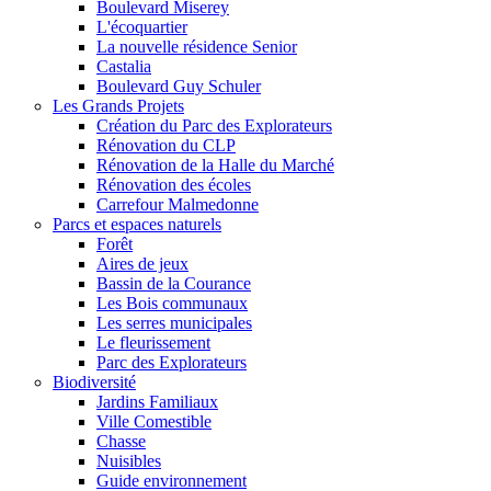
Boulevard Miserey
L'écoquartier
La nouvelle résidence Senior
Castalia
Boulevard Guy Schuler
Les Grands Projets
Création du Parc des Explorateurs
Rénovation du CLP
Rénovation de la Halle du Marché
Rénovation des écoles
Carrefour Malmedonne
Parcs et espaces naturels
Forêt
Aires de jeux
Bassin de la Courance
Les Bois communaux
Les serres municipales
Le fleurissement
Parc des Explorateurs
Biodiversité
Jardins Familiaux
Ville Comestible
Chasse
Nuisibles
Guide environnement