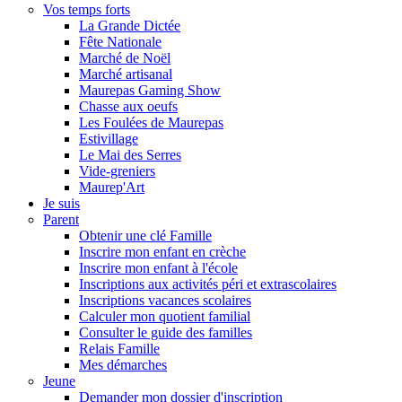
Vos temps forts
La Grande Dictée
Fête Nationale
Marché de Noël
Marché artisanal
Maurepas Gaming Show
Chasse aux oeufs
Les Foulées de Maurepas
Estivillage
Le Mai des Serres
Vide-greniers
Maurep'Art
Je suis
Parent
Obtenir une clé Famille
Inscrire mon enfant en crèche
Inscrire mon enfant à l'école
Inscriptions aux activités péri et extrascolaires
Inscriptions vacances scolaires
Calculer mon quotient familial
Consulter le guide des familles
Relais Famille
Mes démarches
Jeune
Demander mon dossier d'inscription