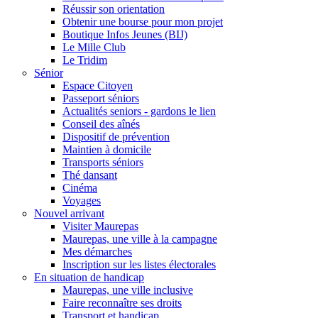
Réussir son orientation
Obtenir une bourse pour mon projet
Boutique Infos Jeunes (BIJ)
Le Mille Club
Le Tridim
Sénior
Espace Citoyen
Passeport séniors
Actualités seniors - gardons le lien
Conseil des aînés
Dispositif de prévention
Maintien à domicile
Transports séniors
Thé dansant
Cinéma
Voyages
Nouvel arrivant
Visiter Maurepas
Maurepas, une ville à la campagne
Mes démarches
Inscription sur les listes électorales
En situation de handicap
Maurepas, une ville inclusive
Faire reconnaître ses droits
Transport et handicap