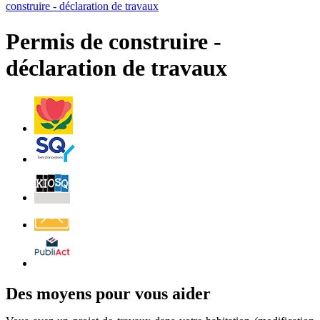
construire - déclaration de travaux
rése
RSS
soci
Permis de construire -
déclaration de travaux
Villes
et
Villages
Fleuris
Saint-
Quentin
Billetterie
Contact
Affichage
légal
Des moyens pour vous aider