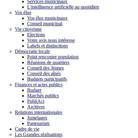
Services municipaux
L'intelligence artificielle au quotidien
Vos élus
Vos élus municipaux
Conseil municipal
Vie citoyenne
Elections
Votre avis nous intéresse
Labels et distinctions
Démocratie locale
Point rencontre population
Réunions de quartiers
Conseil des Jeunes
Conseil des aînés
Budgets participatifs
Finances et actes publics
Budget
Marchés publics
PubliAct
Archives
Relations internationales
Jumelages
Partenariats
Cadre de vie
Les Grandes réalisations