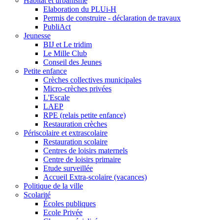
Habitat et urbanisme
Elaboration du PLUi-H
Permis de construire - déclaration de travaux
PubliAct
Jeunesse
BIJ et Le tridim
Le Mille Club
Conseil des Jeunes
Petite enfance
Crèches collectives municipales
Micro-crèches privées
L'Escale
LAEP
RPE (relais petite enfance)
Restauration crèches
Périscolaire et extrascolaire
Restauration scolaire
Centres de loisirs maternels
Centre de loisirs primaire
Etude surveillée
Accueil Extra-scolaire (vacances)
Politique de la ville
Scolarité
Écoles publiques
Ecole Privée