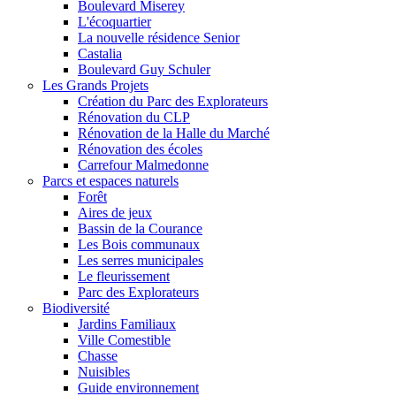
Boulevard Miserey
L'écoquartier
La nouvelle résidence Senior
Castalia
Boulevard Guy Schuler
Les Grands Projets
Création du Parc des Explorateurs
Rénovation du CLP
Rénovation de la Halle du Marché
Rénovation des écoles
Carrefour Malmedonne
Parcs et espaces naturels
Forêt
Aires de jeux
Bassin de la Courance
Les Bois communaux
Les serres municipales
Le fleurissement
Parc des Explorateurs
Biodiversité
Jardins Familiaux
Ville Comestible
Chasse
Nuisibles
Guide environnement