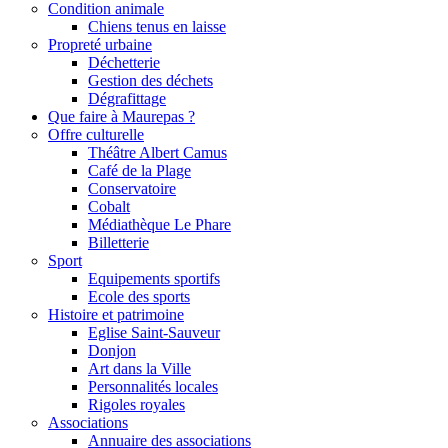
Condition animale
Chiens tenus en laisse
Propreté urbaine
Déchetterie
Gestion des déchets
Dégrafittage
Que faire à Maurepas ?
Offre culturelle
Théâtre Albert Camus
Café de la Plage
Conservatoire
Cobalt
Médiathèque Le Phare
Billetterie
Sport
Equipements sportifs
Ecole des sports
Histoire et patrimoine
Eglise Saint-Sauveur
Donjon
Art dans la Ville
Personnalités locales
Rigoles royales
Associations
Annuaire des associations