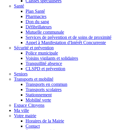
Classes spécialisées
Santé
Plan Santé
Pharmacies
Don du sang
Défibrillateurs
Mutuelle communale
Services de prévention et de soins de proximité
Appel à Manifestation d'Intérêt Concurrente
Sécurité et prévention
Police municipale
Voisins vigilants et solidaires
Tranquillité absence
CLSPD et prévention
Seniors
Transports et mobilité
Transports en commun
Transports scolaires
Stationnement
Mobilité verte
Espace Citoyens
Ma ville
Votre mairie
Horaires de la Mairie
Contact