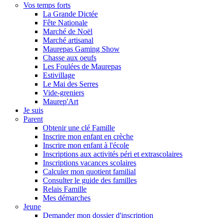
Vos temps forts
La Grande Dictée
Fête Nationale
Marché de Noël
Marché artisanal
Maurepas Gaming Show
Chasse aux oeufs
Les Foulées de Maurepas
Estivillage
Le Mai des Serres
Vide-greniers
Maurep'Art
Je suis
Parent
Obtenir une clé Famille
Inscrire mon enfant en crèche
Inscrire mon enfant à l'école
Inscriptions aux activités péri et extrascolaires
Inscriptions vacances scolaires
Calculer mon quotient familial
Consulter le guide des familles
Relais Famille
Mes démarches
Jeune
Demander mon dossier d'inscription